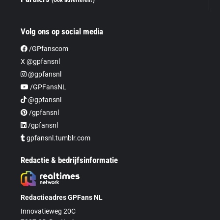
Volg ons op social media
/GPfanscom
X @gpfansnl
@gpfansnl
/GPFansNL
@gpfansnl
/gpfansnl
/gpfansnl
gpfansnl.tumblr.com
Redactie & bedrijfsinformatie
Redactieadres GPFans NL
Innovatieweg 20C