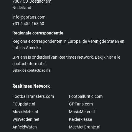
7007 CD, Doetinchem
Nederland
info@gpfans.com
+31 6 455 168 60
Regionale correspondentie
Regionale correspondenten in Europa, de Verenigde Staten en
Latijns-Amerika.
GPFans is onderdeel van Realtimes Network. Bekijk hier alle
contactinformatie.
Bekijk de contactpagina
Realtimes Network
FootballTransfers.com
FootballCritic.com
FCUpdate.nl
GPFans.com
MovieMeter.nl
MusicMeter.nl
WijWedden.net
Kelderklasse
AnfieldWatch
MeeMetOranje.nl