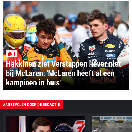
1
Häkkinen ziet Verstappen liever niet
bij McLaren: 'McLaren heeft al een
kampioen in huis'
AANBEVOLEN DOOR DE REDACTIE