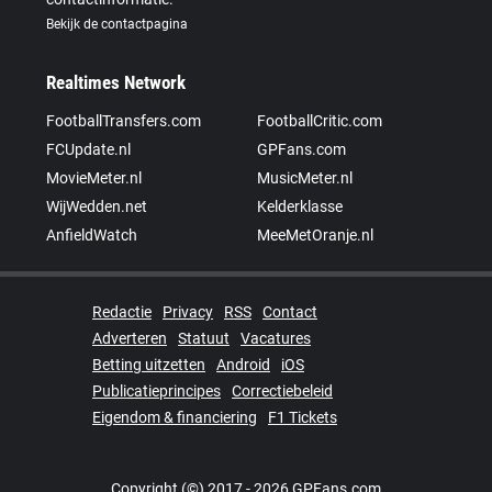
Bekijk de contactpagina
Realtimes Network
FootballTransfers.com
FootballCritic.com
FCUpdate.nl
GPFans.com
MovieMeter.nl
MusicMeter.nl
WijWedden.net
Kelderklasse
AnfieldWatch
MeeMetOranje.nl
Redactie
Privacy
RSS
Contact
Adverteren
Statuut
Vacatures
Betting uitzetten
Android
iOS
Publicatieprincipes
Correctiebeleid
Eigendom & financiering
F1 Tickets
Copyright (©) 2017 - 2026 GPFans.com