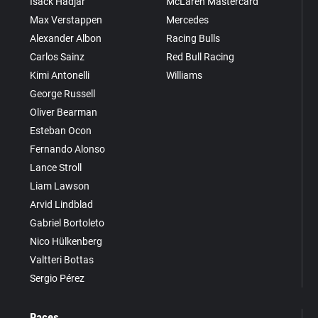
Isack Hadjar
McLaren Mastercard
Max Verstappen
Mercedes
Alexander Albon
Racing Bulls
Carlos Sainz
Red Bull Racing
Kimi Antonelli
Williams
George Russell
Oliver Bearman
Esteban Ocon
Fernando Alonso
Lance Stroll
Liam Lawson
Arvid Lindblad
Gabriel Bortoleto
Nico Hülkenberg
Valtteri Bottas
Sergio Pérez
Races