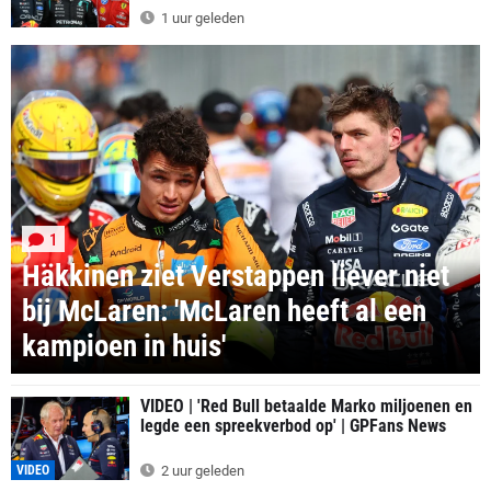
1 uur geleden
1
Häkkinen ziet Verstappen liever niet
bij McLaren: 'McLaren heeft al een
kampioen in huis'
VIDEO | 'Red Bull betaalde Marko miljoenen en
legde een spreekverbod op' | GPFans News
VIDEO
2 uur geleden