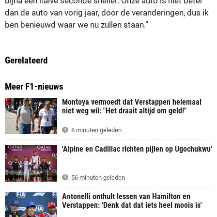
bijna een halve seconde sneller. Onze auto is niet beter
dan de auto van vorig jaar, door de veranderingen, dus ik
ben benieuwd waar we nu zullen staan.”
Gerelateerd
Meer F1-nieuws
Montoya vermoedt dat Verstappen helemaal
niet weg wil: "Het draait altijd om geld!"
8 minuten geleden
'Alpine en Cadillac richten pijlen op Ugochukwu'
56 minuten geleden
Antonelli onthult lessen van Hamilton en
Verstappen: 'Denk dat dat iets heel moois is'