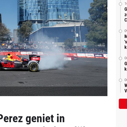
1
G
z
C
0
M
'
k
0
G
k
0
W
V
erez geniet in