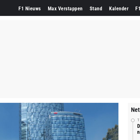
F1 Nieuws
Max Verstappen
Stand
Kalender
F
Net
1
D
n