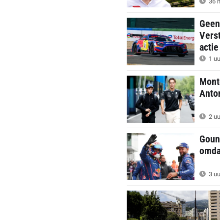
36 m
Geen
Vers
actie
1 uu
Monto
Anton
2 uu
Gouno
omda
3 uu