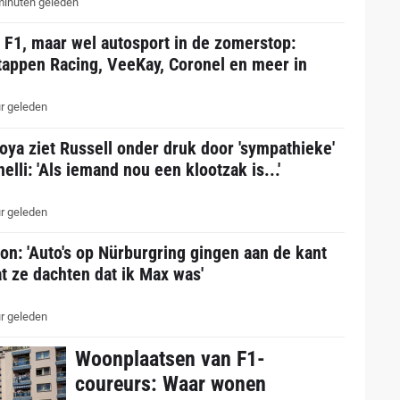
inuten geleden
 F1, maar wel autosport in de zomerstop:
tappen Racing, VeeKay, Coronel en meer in
r geleden
ya ziet Russell onder druk door 'sympathieke'
elli: 'Als iemand nou een klootzak is...'
r geleden
n: 'Auto's op Nürburgring gingen aan de kant
t ze dachten dat ik Max was'
r geleden
Woonplaatsen van F1-
coureurs: Waar wonen