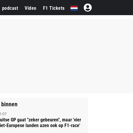
1 podcast
Video
F1 Tickets
 binnen
1:07
uitse GP gaat "zeker gebeuren", maar 'vier
iet-Europese landen azen ook op F1-race'