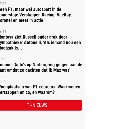
0:04
een F1, maar wel autosport in de
omerstop: Verstappen Racing, VeeKay,
oronel en meer in actie
9:11
ontoya ziet Russell onder druk door
sympathieke' Antonelli: 'Als iemand nou een
lootzak is...'
8:02
ounon: 'Auto's op Nürburgring gingen aan de
ant omdat ze dachten dat ik Max was'
6:59
oonplaatsen van F1-coureurs: Waar wonen
erstappen en co, en waarom?
F1-NIEUWS