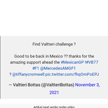
Find Valtteri challenge ?
Good to be back in Mexico ?? thanks for the
amazing support ahead the
#MexicanGP
!
#VB77
#F1
@MercedesAMGF1
?
@tiffanycromwell
pic.twitter.com/fhqOmPoEPJ
— Valtteri Bottas (@ValtteriBottas)
November 3,
2021
Artikel gaat verder onder video