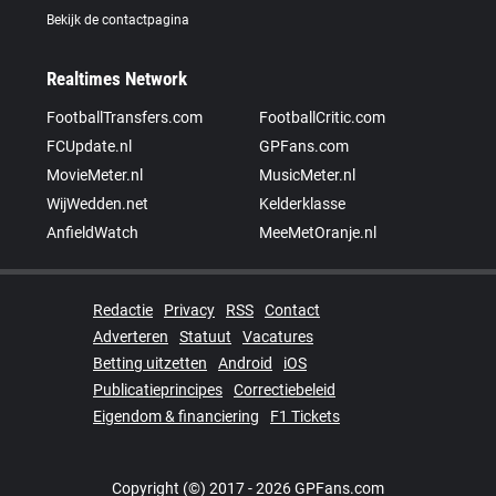
Bekijk de contactpagina
Realtimes Network
FootballTransfers.com
FootballCritic.com
FCUpdate.nl
GPFans.com
MovieMeter.nl
MusicMeter.nl
WijWedden.net
Kelderklasse
AnfieldWatch
MeeMetOranje.nl
Redactie
Privacy
RSS
Contact
Adverteren
Statuut
Vacatures
Betting uitzetten
Android
iOS
Publicatieprincipes
Correctiebeleid
Eigendom & financiering
F1 Tickets
Copyright (©) 2017 - 2026 GPFans.com