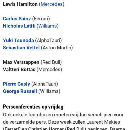
Lewis Hamilton
(
Mercedes
)
Carlos Sainz
(Ferrari)
Nicholas Latifi
(
Williams
)
Yuki Tsunoda
(AlphaTauri)
Sebastian Vettel
(Aston Martin)
Max Verstappen
(Red Bull)
Valtteri Bottas
(Mercedes)
Pierre Gasly
(AlphaTauri)
George Russell
(Williams)
Persconferenties op vrijdag
Ook enkele teambazen moeten vrijdag verschijnen voor
de verzamelde pers. Deze week zullen Laurent Mekies
(Ferrari) en Christian Horner (Red Bull) beginnen. Daarna