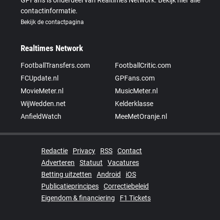
contactinformatie.
Bekijk de contactpagina
Realtimes Network
FootballTransfers.com
FootballCritic.com
FCUpdate.nl
GPFans.com
MovieMeter.nl
MusicMeter.nl
WijWedden.net
Kelderklasse
AnfieldWatch
MeeMetOranje.nl
Redactie
Privacy
RSS
Contact
Adverteren
Statuut
Vacatures
Betting uitzetten
Android
iOS
Publicatieprincipes
Correctiebeleid
Eigendom & financiering
F1 Tickets