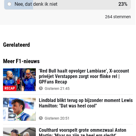
Nee, dat denk ik niet
23
%
264
stemmen
Gerelateerd
Meer F1-nieuws
'Red Bull haalt opvolger Lambiase', X-account
privéjet Verstappen zorgt voor flinke rel |
GPFans Recap
RECAP
Gisteren 21:45
Lindblad blikt terug op bijzonder moment Lewis
Hamilton: "Dat was heel cool"
Gisteren 20:51
Coulthard voorspelt grote ommezwaai Aston
Martin: 'Maar nu zijn ze heel erg slecht'