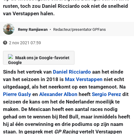
rusten, toch zou Daniel Ricciardo ook niet de snelheid
van Verstappen halen.
Remy Ramjiawan
Redacteur/presentator GPFans
2 nov 2021 07:59
Maak ons je Google-favoriet
Sinds het vertrek van
Daniel Ricciardo
aan het einde
van het seizoen in 2018 is
Max Verstappen
niet echt
uitgedaagd, als het neerkomt op een teamgenoot. Na
Pierre Gasly
en
Alexander Albon
heeft
Sergio Perez
dit
seizoen de kans om het de Nederlander moeilijk te
maken. De Mexicaan heeft een aantal races nodig
gehad om te wennen bij Red Bull, maar inmiddels heeft
hij al één overwinning en drie podiums op zijn naam
staan. In gesprek met
GP Racing
vertelt Verstappen