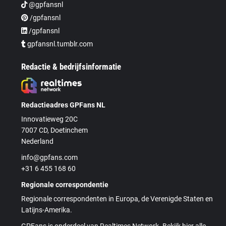
@gpfansnl
/gpfansnl
/gpfansnl
gpfansnl.tumblr.com
Redactie & bedrijfsinformatie
Redactieadres GPFans NL
Innovatieweg 20C
7007 CD, Doetinchem
Nederland
info@gpfans.com
+31 6 455 168 60
Regionale correspondentie
Regionale correspondenten in Europa, de Verenigde Staten en
Latijns-Amerika.
GPFans is onderdeel van Realtimes Network. Bekijk hier alle