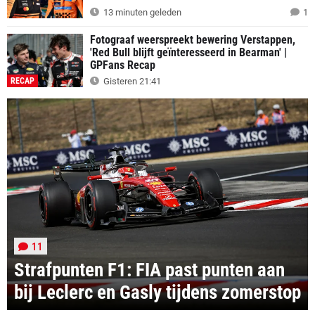
13 minuten geleden
1
Fotograaf weerspreekt bewering Verstappen,
'Red Bull blijft geïnteresseerd in Bearman' |
GPFans Recap
RECAP
Gisteren 21:41
11
Strafpunten F1: FIA past punten aan
bij Leclerc en Gasly tijdens zomerstop