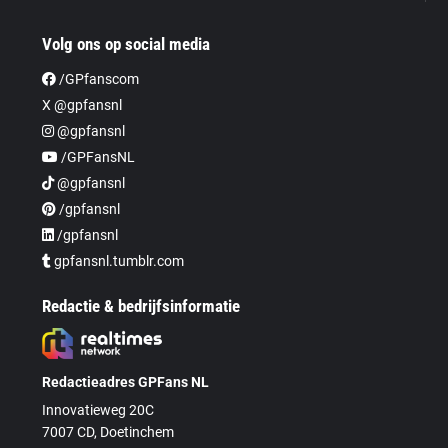
Volg ons op social media
/GPfanscom
X @gpfansnl
@gpfansnl
/GPFansNL
@gpfansnl
/gpfansnl
/gpfansnl
gpfansnl.tumblr.com
Redactie & bedrijfsinformatie
Redactieadres GPFans NL
Innovatieweg 20C
7007 CD, Doetinchem