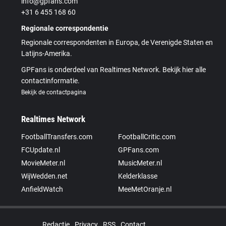
info@gpfans.com
+31 6 455 168 60
Regionale correspondentie
Regionale correspondenten in Europa, de Verenigde Staten en
Latijns-Amerika.
GPFans is onderdeel van Realtimes Network. Bekijk hier alle
contactinformatie.
Bekijk de contactpagina
Realtimes Network
FootballTransfers.com
FootballCritic.com
FCUpdate.nl
GPFans.com
MovieMeter.nl
MusicMeter.nl
WijWedden.net
Kelderklasse
AnfieldWatch
MeeMetOranje.nl
Redactie
Privacy
RSS
Contact