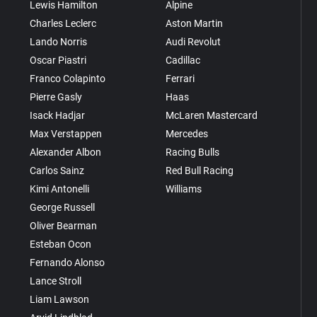
Lewis Hamilton
Alpine
Charles Leclerc
Aston Martin
Lando Norris
Audi Revolut
Oscar Piastri
Cadillac
Franco Colapinto
Ferrari
Pierre Gasly
Haas
Isack Hadjar
McLaren Mastercard
Max Verstappen
Mercedes
Alexander Albon
Racing Bulls
Carlos Sainz
Red Bull Racing
Kimi Antonelli
Williams
George Russell
Oliver Bearman
Esteban Ocon
Fernando Alonso
Lance Stroll
Liam Lawson