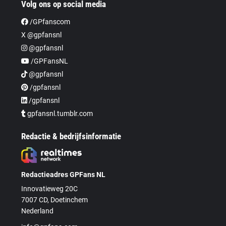
Volg ons op social media
/GPfanscom
X @gpfansnl
@gpfansnl
/GPFansNL
@gpfansnl
/gpfansnl
/gpfansnl
gpfansnl.tumblr.com
Redactie & bedrijfsinformatie
Redactieadres GPFans NL
Innovatieweg 20C
7007 CD, Doetinchem
Nederland