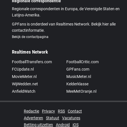
Regionale correspondentie
Regionale correspondenten in Europa, de Verenigde Staten en
Latijns-Amerika.
GPFans is onderdeel van Realtimes Network. Bekijk hier alle
contactinformatie.
Bekijk de contactpagina
Realtimes Network
FootballTransfers.com
FootballCritic.com
FCUpdate.nl
GPFans.com
MovieMeter.nl
MusicMeter.nl
WijWedden.net
Kelderklasse
AnfieldWatch
MeeMetOranje.nl
Redactie
Privacy
RSS
Contact
Adverteren
Statuut
Vacatures
Betting uitzetten
Android
iOS