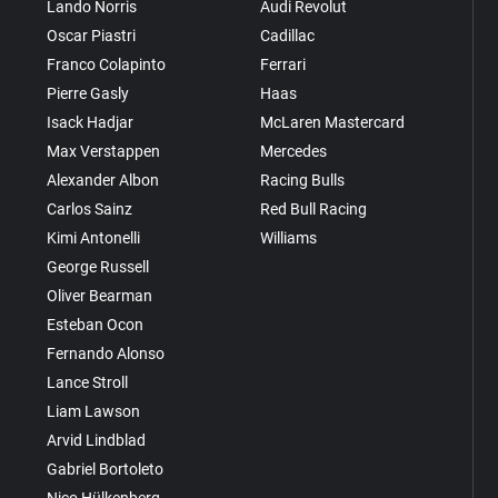
Lando Norris
Audi Revolut
Oscar Piastri
Cadillac
Franco Colapinto
Ferrari
Pierre Gasly
Haas
Isack Hadjar
McLaren Mastercard
Max Verstappen
Mercedes
Alexander Albon
Racing Bulls
Carlos Sainz
Red Bull Racing
Kimi Antonelli
Williams
George Russell
Oliver Bearman
Esteban Ocon
Fernando Alonso
Lance Stroll
Liam Lawson
Arvid Lindblad
Gabriel Bortoleto
Nico Hülkenberg