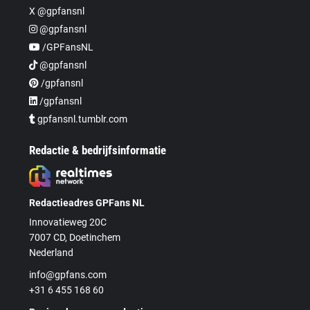
X @gpfansnl
@gpfansnl
/GPFansNL
@gpfansnl
/gpfansnl
/gpfansnl
gpfansnl.tumblr.com
Redactie & bedrijfsinformatie
Redactieadres GPFans NL
Innovatieweg 20C
7007 CD, Doetinchem
Nederland
info@gpfans.com
+31 6 455 168 60