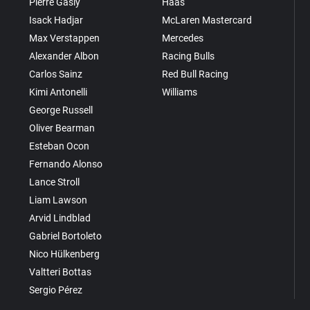
Pierre Gasly
Haas
Isack Hadjar
McLaren Mastercard
Max Verstappen
Mercedes
Alexander Albon
Racing Bulls
Carlos Sainz
Red Bull Racing
Kimi Antonelli
Williams
George Russell
Oliver Bearman
Esteban Ocon
Fernando Alonso
Lance Stroll
Liam Lawson
Arvid Lindblad
Gabriel Bortoleto
Nico Hülkenberg
Valtteri Bottas
Sergio Pérez