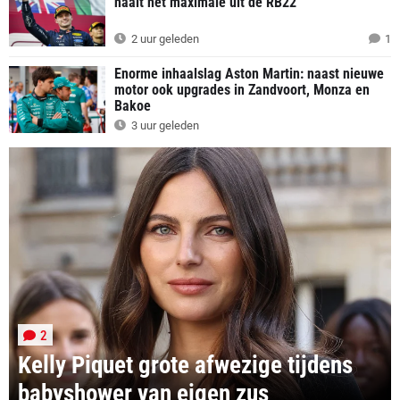
haalt het maximale uit de RB22"
2 uur geleden
1
Enorme inhaalslag Aston Martin: naast nieuwe
motor ook upgrades in Zandvoort, Monza en
Bakoe
3 uur geleden
2
Kelly Piquet grote afwezige tijdens
babyshower van eigen zus