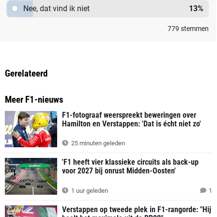
Nee, dat vind ik niet
13
%
779
stemmen
Gerelateerd
Meer F1-nieuws
F1-fotograaf weerspreekt beweringen over
Hamilton en Verstappen: 'Dat is écht niet zo'
25 minuten geleden
'F1 heeft vier klassieke circuits als back-up
voor 2027 bij onrust Midden-Oosten'
1 uur geleden
1
Verstappen op tweede plek in F1-rangorde: "Hij