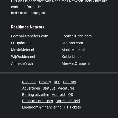
GPFans is onderdeel van Realtimes Network. Bekijk hier alle
contactinformatie.
Bekijk de contactpagina
Realtimes Network
FootballTransfers.com
FootballCritic.com
FCUpdate.nl
GPFans.com
MovieMeter.nl
MusicMeter.nl
WijWedden.net
Kelderklasse
AnfieldWatch
MeeMetOranje.nl
Redactie
Privacy
RSS
Contact
Adverteren
Statuut
Vacatures
Betting uitzetten
Android
iOS
Publicatieprincipes
Correctiebeleid
Eigendom & financiering
F1 Tickets