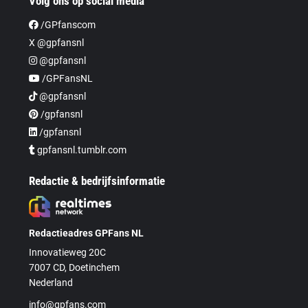
Volg ons op social media
/GPfanscom
X @gpfansnl
@gpfansnl
/GPFansNL
@gpfansnl
/gpfansnl
/gpfansnl
gpfansnl.tumblr.com
Redactie & bedrijfsinformatie
Redactieadres GPFans NL
Innovatieweg 20C
7007 CD, Doetinchem
Nederland
info@gpfans.com