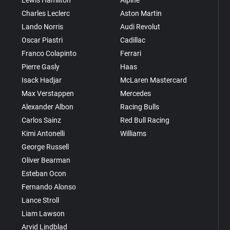
Charles Leclerc
Aston Martin
Lando Norris
Audi Revolut
Oscar Piastri
Cadillac
Franco Colapinto
Ferrari
Pierre Gasly
Haas
Isack Hadjar
McLaren Mastercard
Max Verstappen
Mercedes
Alexander Albon
Racing Bulls
Carlos Sainz
Red Bull Racing
Kimi Antonelli
Williams
George Russell
Oliver Bearman
Esteban Ocon
Fernando Alonso
Lance Stroll
Liam Lawson
Arvid Lindblad