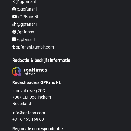
X @gpfansnl
@gpfansnl
/GPFansNL
@gpfansnl
/gpfansnl
/gpfansnl
gpfansnl.tumblr.com
Redactie & bedrijfsinformatie
Redactieadres GPFans NL
Innovatieweg 20C
7007 CD, Doetinchem
Nederland
info@gpfans.com
+31 6 455 168 60
Regionale correspondentie