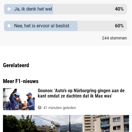
Ja, ik denk het wel
40
%
Nee, het is ervoor al beslist
60
%
244
stemmen
Gerelateerd
Meer F1-nieuws
Gounon: 'Auto's op Nürburgring gingen aan de
kant omdat ze dachten dat ik Max was'
41 minuten geleden