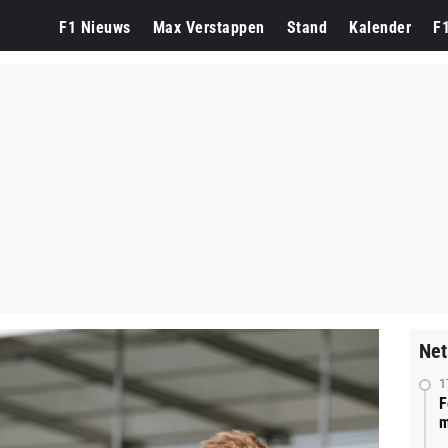
F1 Nieuws
Max Verstappen
Stand
Kalender
F
Net
1
F
m