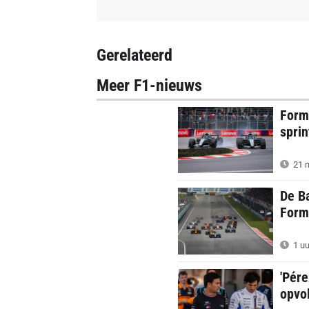
Gerelateerd
Meer F1-nieuws
Form
sprin
21 m
De Ba
Formu
1 uu
'Pére
opvol