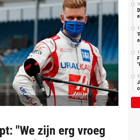
1
D
e
1
'
o
1
F
"
1
J
c
t: "We zijn erg vroeg