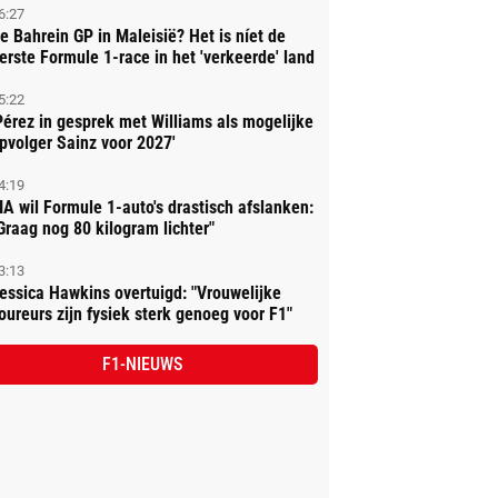
6:27
e Bahrein GP in Maleisië? Het is níet de
erste Formule 1-race in het 'verkeerde' land
5:22
Pérez in gesprek met Williams als mogelijke
pvolger Sainz voor 2027'
4:19
IA wil Formule 1-auto's drastisch afslanken:
Graag nog 80 kilogram lichter"
3:13
essica Hawkins overtuigd: "Vrouwelijke
oureurs zijn fysiek sterk genoeg voor F1"
F1-NIEUWS