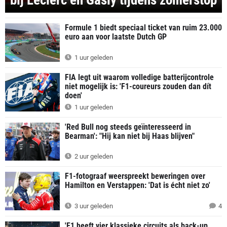
bij Leclerc en Gasly tijdens zomerstop
Formule 1 biedt speciaal ticket van ruim 23.000
euro aan voor laatste Dutch GP
1 uur geleden
FIA legt uit waarom volledige batterijcontrole
niet mogelijk is: 'F1-coureurs zouden dan dít
doen'
1 uur geleden
'Red Bull nog steeds geïnteresseerd in
Bearman': "Hij kan niet bij Haas blijven"
2 uur geleden
F1-fotograaf weerspreekt beweringen over
Hamilton en Verstappen: 'Dat is écht niet zo'
3 uur geleden
4
'F1 heeft vier klassieke circuits als back-up