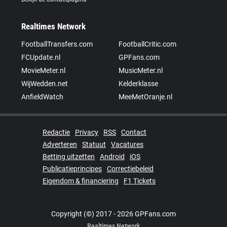
Realtimes Network
FootballTransfers.com
FootballCritic.com
FCUpdate.nl
GPFans.com
MovieMeter.nl
MusicMeter.nl
WijWedden.net
Kelderklasse
AnfieldWatch
MeeMetOranje.nl
Redactie
Privacy
RSS
Contact
Adverteren
Statuut
Vacatures
Betting uitzetten
Android
iOS
Publicatieprincipes
Correctiebeleid
Eigendom & financiering
F1 Tickets
Copyright (©) 2017 - 2026 GPFans.com
Realtimes Network