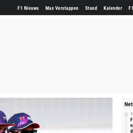
F1 Nieuws
Max Verstappen
Stand
Kalender
F
Net
1
F
n
d