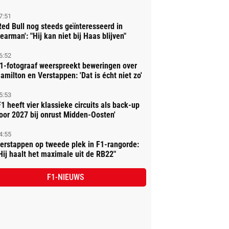
7:51
Red Bull nog steeds geïnteresseerd in
earman': "Hij kan niet bij Haas blijven"
6:52
1-fotograaf weerspreekt beweringen over
amilton en Verstappen: 'Dat is écht niet zo'
5:53
F1 heeft vier klassieke circuits als back-up
oor 2027 bij onrust Midden-Oosten'
4:55
erstappen op tweede plek in F1-rangorde:
Hij haalt het maximale uit de RB22"
F1-NIEUWS