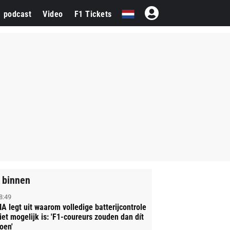
1 podcast
Video
F1 Tickets
 binnen
8:49
IA legt uit waarom volledige batterijcontrole
iet mogelijk is: 'F1-coureurs zouden dan dít
oen'