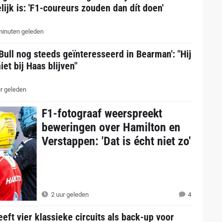
ijk is: 'F1-coureurs zouden dan dít doen'
inuten geleden
Bull nog steeds geïnteresseerd in Bearman': "Hij
iet bij Haas blijven"
r geleden
F1-fotograaf weerspreekt
beweringen over Hamilton en
Verstappen: 'Dat is écht niet zo'
2 uur geleden
4
eeft vier klassieke circuits als back-up voor