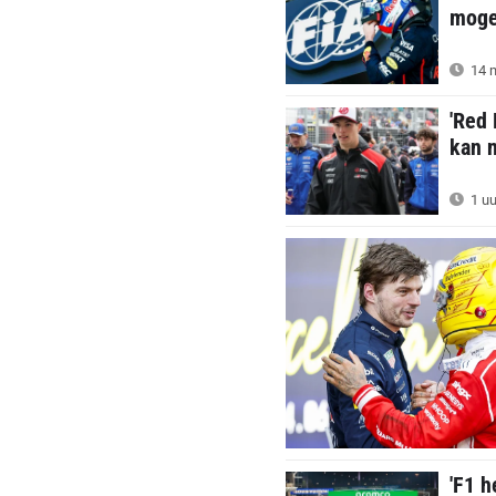
mogel
14 m
'Red 
kan n
1 uu
'F1 h