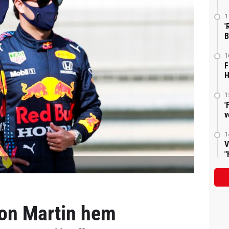
1
'
B
1
F
H
1
'
v
1
V
"
ton Martin hem