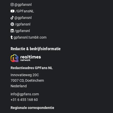
@gpfansnl
/GPFansNL
@gpfansnl
/gpfansnl
/gpfansnl
gpfansnl.tumblr.com
Redactie & bedrijfsinformatie
Redactieadres GPFans NL
Innovatieweg 20C
7007 CD, Doetinchem
Nederland
info@gpfans.com
+31 6 455 168 60
Regionale correspondentie