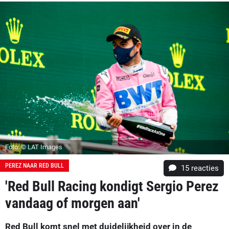
Foto: © LAT Images
PEREZ NAAR RED BULL
15
reacties
'Red Bull Racing kondigt Sergio Perez
vandaag of morgen aan'
Red Bull komt snel met duidelijkheid over in de