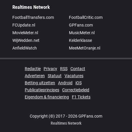
Realtimes Network
FootballTransfers.com
FootballCritic.com
FCUpdate.nl
GPFans.com
MovieMeter.nl
MusicMeter.nl
WijWedden.net
Kelderklasse
AnfieldWatch
MeeMetOranje.nl
Redactie
Privacy
RSS
Contact
Adverteren
Statuut
Vacatures
Betting uitzetten
Android
iOS
Publicatieprincipes
Correctiebeleid
Eigendom & financiering
F1 Tickets
Copyright (©) 2017 - 2026 GPFans.com
Realtimes Network