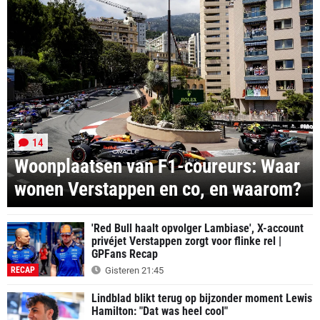
14
Woonplaatsen van F1-coureurs: Waar
wonen Verstappen en co, en waarom?
'Red Bull haalt opvolger Lambiase', X-account
privéjet Verstappen zorgt voor flinke rel |
GPFans Recap
RECAP
Gisteren 21:45
Lindblad blikt terug op bijzonder moment Lewis
Hamilton: "Dat was heel cool"