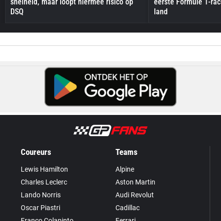
snelheid, maar loopt hiermee risico op
eerste Formule 1-race
DSQ
land
Coureurs
Teams
Lewis Hamilton
Alpine
Charles Leclerc
Aston Martin
Lando Norris
Audi Revolut
Oscar Piastri
Cadillac
Franco Colapinto
Ferrari