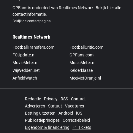
GPFans is onderdeel van Realtimes Network. Bekijk hier alle
contactinformatie.
Bekijk de contactpagina
Realtimes Network
FootballTransfers.com
FootballCritic.com
FCUpdate.nl
GPFans.com
MovieMeter.nl
MusicMeter.nl
WijWedden.net
Kelderklasse
AnfieldWatch
MeeMetOranje.nl
Redactie
Privacy
RSS
Contact
Adverteren
Statuut
Vacatures
Betting uitzetten
Android
iOS
Publicatieprincipes
Correctiebeleid
Eigendom & financiering
F1 Tickets