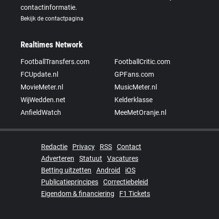
contactinformatie.
Bekijk de contactpagina
Realtimes Network
FootballTransfers.com
FootballCritic.com
FCUpdate.nl
GPFans.com
MovieMeter.nl
MusicMeter.nl
WijWedden.net
Kelderklasse
AnfieldWatch
MeeMetOranje.nl
Redactie
Privacy
RSS
Contact
Adverteren
Statuut
Vacatures
Betting uitzetten
Android
iOS
Publicatieprincipes
Correctiebeleid
Eigendom & financiering
F1 Tickets