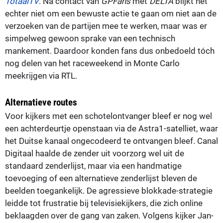
TotaalTV
. Na contact van
GPFans
met
DELTA
blijkt het
echter niet om een bewuste actie te gaan om niet aan de
verzoeken van de partijen mee te werken, maar was er
simpelweg gewoon sprake van een technisch
mankement. Daardoor konden fans dus onbedoeld tóch
nog delen van het raceweekend in Monte Carlo
meekrijgen via RTL.
Alternatieve routes
Voor kijkers met een schotelontvanger bleef er nog wel
een achterdeurtje openstaan via de Astra1-satelliet, waar
het Duitse kanaal ongecodeerd te ontvangen bleef. Canal
Digitaal haalde de zender uit voorzorg wel uit de
standaard zenderlijst, maar via een handmatige
toevoeging of een alternatieve zenderlijst bleven de
beelden toegankelijk. De agressieve blokkade-strategie
leidde tot frustratie bij televisiekijkers, die zich online
beklaagden over de gang van zaken. Volgens kijker Jan-