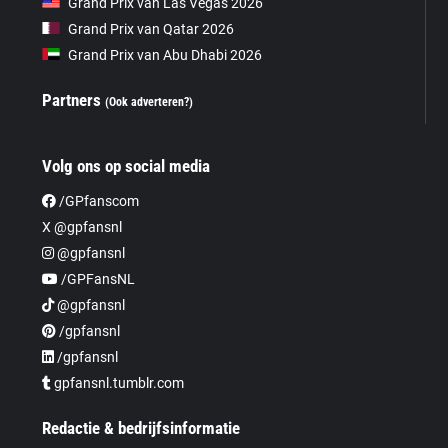
Grand Prix van Las Vegas 2026
Grand Prix van Qatar 2026
Grand Prix van Abu Dhabi 2026
Partners
(Ook adverteren?)
Volg ons op social media
/GPfanscom
X @gpfansnl
@gpfansnl
/GPFansNL
@gpfansnl
/gpfansnl
/gpfansnl
gpfansnl.tumblr.com
Redactie & bedrijfsinformatie