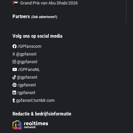
Grand Prix van Abu Dhabi 2026
Partners
(Ook adverteren?)
Volg ons op social media
/GPfanscom
X @gpfansnl
@gpfansnl
/GPFansNL
@gpfansnl
/gpfansnl
/gpfansnl
gpfansnl.tumblr.com
Redactie & bedrijfsinformatie