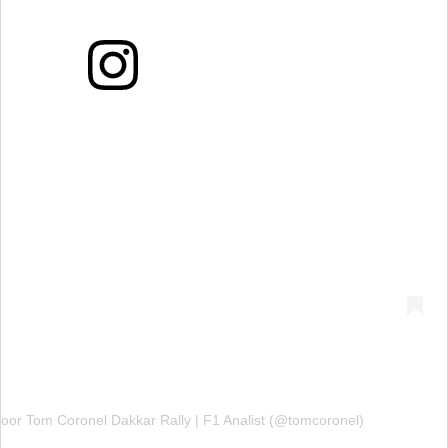
door Tom Coronel Dakkar Rally | F1 Analist (@tomcoronel)