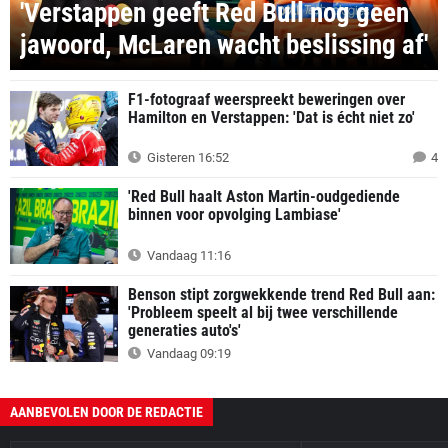
'Verstappen geeft Red Bull nog geen
jawoord, McLaren wacht beslissing af'
F1-fotograaf weerspreekt beweringen over
Hamilton en Verstappen: 'Dat is écht niet zo'
Gisteren 16:52
4
'Red Bull haalt Aston Martin-oudgediende
binnen voor opvolging Lambiase'
Vandaag 11:16
Benson stipt zorgwekkende trend Red Bull aan:
'Probleem speelt al bij twee verschillende
generaties auto's'
Vandaag 09:19
AANBEVOLEN DOOR DE REDACTIE