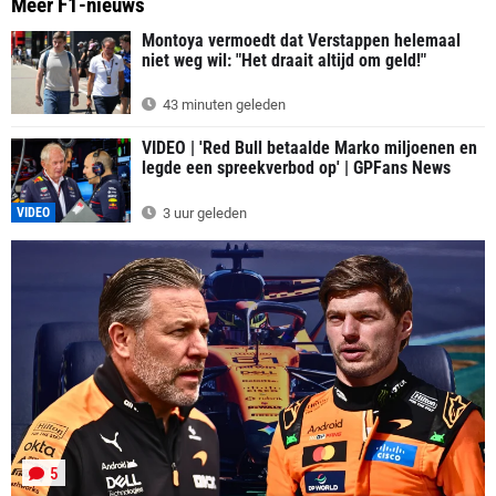
Meer F1-nieuws
Montoya vermoedt dat Verstappen helemaal
niet weg wil: "Het draait altijd om geld!"
43 minuten geleden
VIDEO | 'Red Bull betaalde Marko miljoenen en
legde een spreekverbod op' | GPFans News
VIDEO
3 uur geleden
5