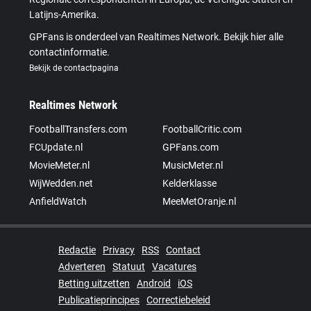
Latijns-Amerika.
GPFans is onderdeel van Realtimes Network. Bekijk hier alle
contactinformatie.
Bekijk de contactpagina
Realtimes Network
FootballTransfers.com
FootballCritic.com
FCUpdate.nl
GPFans.com
MovieMeter.nl
MusicMeter.nl
WijWedden.net
Kelderklasse
AnfieldWatch
MeeMetOranje.nl
Redactie
Privacy
RSS
Contact
Adverteren
Statuut
Vacatures
Betting uitzetten
Android
iOS
Publicatieprincipes
Correctiebeleid