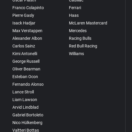
Oscar Piastri
Cadillac
Franco Colapinto
Ferrari
Pierre Gasly
Haas
Isack Hadjar
McLaren Mastercard
Max Verstappen
Mercedes
Alexander Albon
Racing Bulls
Carlos Sainz
Red Bull Racing
Kimi Antonelli
Williams
George Russell
Oliver Bearman
Esteban Ocon
Fernando Alonso
Lance Stroll
Liam Lawson
Arvid Lindblad
Gabriel Bortoleto
Nico Hülkenberg
Valtteri Bottas