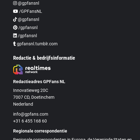
@gpfansnl
/GPFansNL
@gpfansnl
/gpfansnl
/gpfansnl
gpfansnl.tumblr.com
Redactie & bedrijfsinformatie
Redactieadres GPFans NL
Innovatieweg 20C
7007 CD, Doetinchem
Nederland
info@gpfans.com
+31 6 455 168 60
Regionale correspondentie
Regionale correspondenten in Europa, de Verenigde Staten en