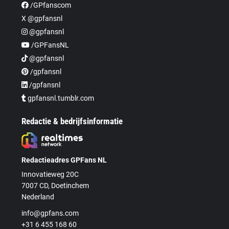
/GPfanscom
X @gpfansnl
@gpfansnl
/GPFansNL
@gpfansnl
/gpfansnl
/gpfansnl
gpfansnl.tumblr.com
Redactie & bedrijfsinformatie
Redactieadres GPFans NL
Innovatieweg 20C
7007 CD, Doetinchem
Nederland
info@gpfans.com
+31 6 455 168 60