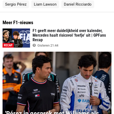
Sergio Pérez
Liam Lawson
Daniel Ricciardo
Meer F1-nieuws
F1 geeft meer duidelijkheid over kalender,
Mercedes haalt risicovol 'foefje' uit | GPFans
Recap
RECAP
Gisteren 21:44
'Pérez in gesprek met Williams als