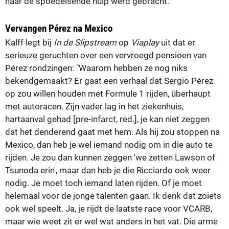
naar de spoedeisende hulp werd gebracht.
Vervangen Pérez na Mexico
Kalff legt bij
In de Slipstream
op
Viaplay
uit dat er
serieuze geruchten over een vervroegd pensioen van
Pérez rondzingen: "Waarom hebben ze nog niks
bekendgemaakt? Er gaat een verhaal dat Sergio Pérez
op zou willen houden met Formule 1 rijden, überhaupt
met autoracen. Zijn vader lag in het ziekenhuis,
hartaanval gehad [pre-infarct, red.], je kan niet zeggen
dat het denderend gaat met hem. Als hij zou stoppen na
Mexico, dan heb je wel iemand nodig om in die auto te
rijden. Je zou dan kunnen zeggen 'we zetten Lawson of
Tsunoda erin', maar dan heb je die Ricciardo ook weer
nodig. Je moet toch iemand laten rijden. Of je moet
helemaal voor de jonge talenten gaan. Ik denk dat zoiets
ook wel speelt. Ja, je rijdt de laatste race voor VCARB,
maar wie weet zit er wel wat anders in het vat. Die arme