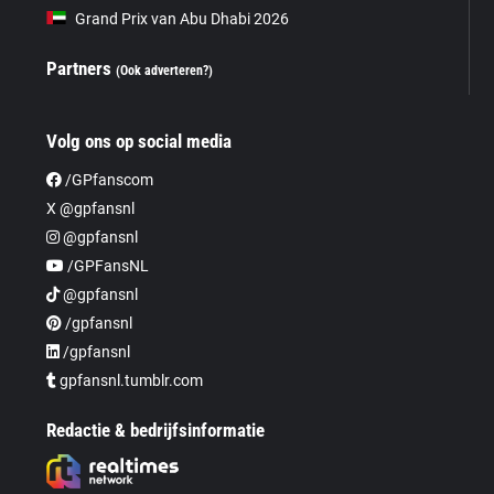
Grand Prix van Abu Dhabi 2026
Partners
(Ook adverteren?)
Volg ons op social media
/GPfanscom
X @gpfansnl
@gpfansnl
/GPFansNL
@gpfansnl
/gpfansnl
/gpfansnl
gpfansnl.tumblr.com
Redactie & bedrijfsinformatie