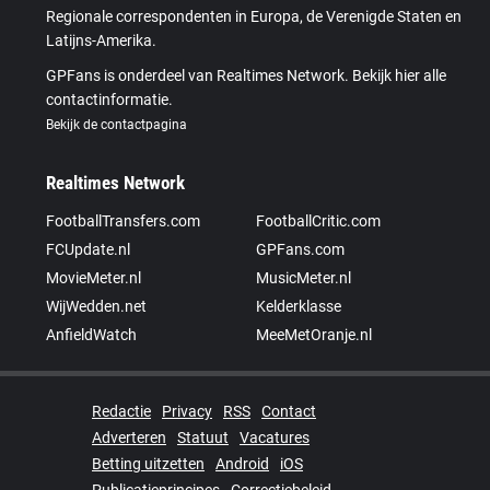
Regionale correspondenten in Europa, de Verenigde Staten en
Latijns-Amerika.
GPFans is onderdeel van Realtimes Network. Bekijk hier alle
contactinformatie.
Bekijk de contactpagina
Realtimes Network
FootballTransfers.com
FootballCritic.com
FCUpdate.nl
GPFans.com
MovieMeter.nl
MusicMeter.nl
WijWedden.net
Kelderklasse
AnfieldWatch
MeeMetOranje.nl
Redactie
Privacy
RSS
Contact
Adverteren
Statuut
Vacatures
Betting uitzetten
Android
iOS
Publicatieprincipes
Correctiebeleid