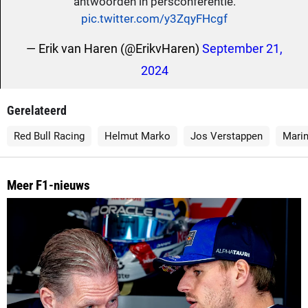
antwoorden in persconferentie.
pic.twitter.com/y3ZqyFHcgf
— Erik van Haren (@ErikvHaren)
September 21,
2024
Gerelateerd
Red Bull Racing
Helmut Marko
Jos Verstappen
Marin
Meer F1-nieuws