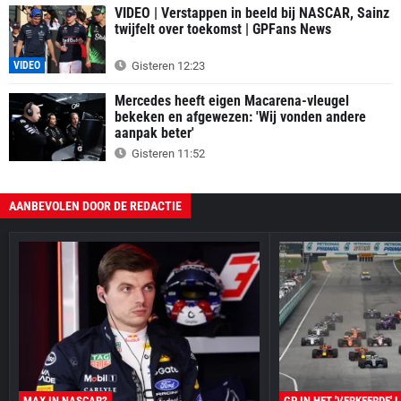
VIDEO | Verstappen in beeld bij NASCAR, Sainz
twijfelt over toekomst | GPFans News
VIDEO
Gisteren 12:23
Mercedes heeft eigen Macarena-vleugel
bekeken en afgewezen: 'Wij vonden andere
aanpak beter'
Gisteren 11:52
AANBEVOLEN DOOR DE REDACTIE
MAX IN NASCAR?
GP IN HET 'VERKEERDE' 