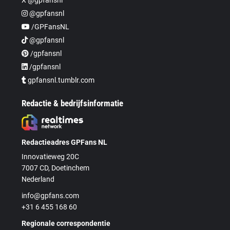
@gpfansnl
/GPFansNL
@gpfansnl
/gpfansnl
/gpfansnl
gpfansnl.tumblr.com
Redactie & bedrijfsinformatie
Redactieadres GPFans NL
Innovatieweg 20C
7007 CD, Doetinchem
Nederland
info@gpfans.com
+31 6 455 168 60
Regionale correspondentie