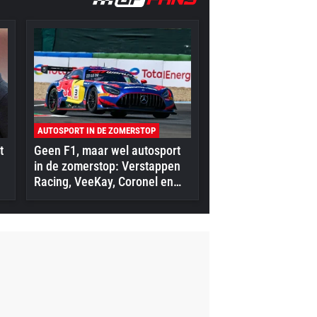
AUTOSPORT IN DE ZOMERSTOP
t
Geen F1, maar wel autosport
in de zomerstop: Verstappen
Racing, VeeKay, Coronel en
meer in actie