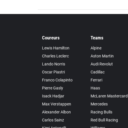
Coureurs
Teams
Lewis Hamilton
Alpine
Charles Leclerc
Aston Martin
Lando Norris
Audi Revolut
Oscar Piastri
Cadillac
Franco Colapinto
Ferrari
Pierre Gasly
Haas
Isack Hadjar
McLaren Mastercard
Max Verstappen
Mercedes
Alexander Albon
Racing Bulls
Carlos Sainz
Red Bull Racing
Kimi Antonelli
Williams