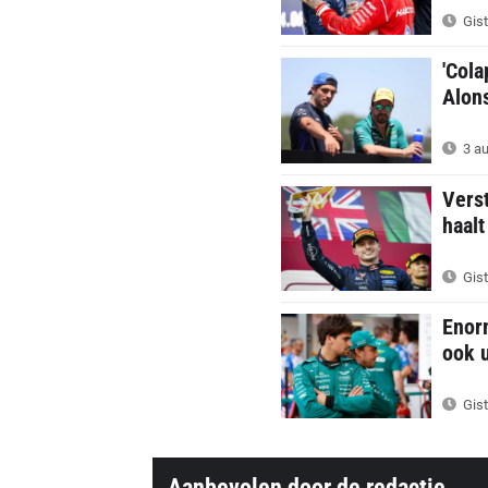
Gist
'Cola
Alons
3 au
Verst
haalt
Gist
Enor
ook 
Gist
Aanbevolen door de redactie