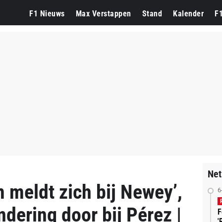
F1 Nieuws
Max Verstappen
Stand
Kalender
F
Net
 meldt zich bij Newey’,
6
ndering door bij Pérez |
F
'