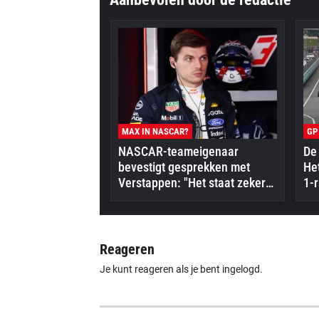
MAX IN NASCAR?
GP
NASCAR-teameigenaar
De 
bevestigt gesprekken met
Het
Verstappen: "Het staat zeker
1-r
op zijn radar"
Reageren
Je kunt reageren als je bent ingelogd.