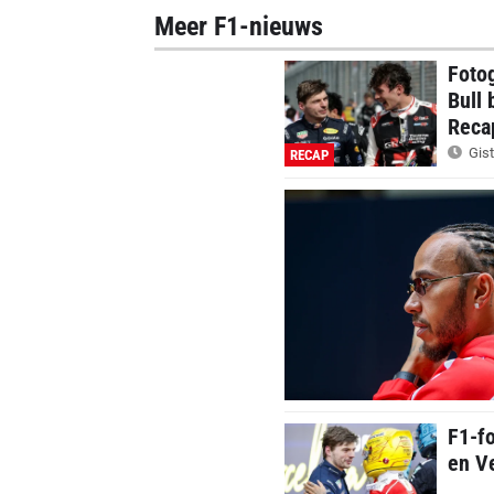
Meer F1-nieuws
Foto
Bull 
Reca
Gist
RECAP
F1-f
en Ve