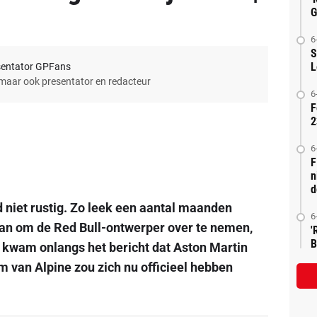
G
6
S
L
sentator GPFans
 maar ook presentator en redacteur
6
F
2
6
F
n
d
 niet rustig. Zo leek een aantal maanden
6
aan om de Red Bull-ontwerper over te nemen,
'
B
 kwam onlangs het bericht dat Aston Martin
am van Alpine zou zich nu officieel hebben