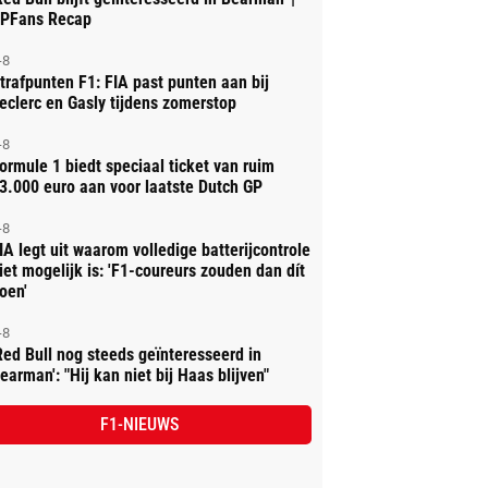
PFans Recap
-8
trafpunten F1: FIA past punten aan bij
eclerc en Gasly tijdens zomerstop
-8
ormule 1 biedt speciaal ticket van ruim
3.000 euro aan voor laatste Dutch GP
-8
IA legt uit waarom volledige batterijcontrole
iet mogelijk is: 'F1-coureurs zouden dan dít
oen'
-8
Red Bull nog steeds geïnteresseerd in
earman': "Hij kan niet bij Haas blijven"
F1-NIEUWS