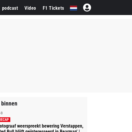
1 podcast
Video
F1 Tickets
 binnen
-8
RECAP
otograaf weerspreekt bewering Verstappen,
Red Bull blijft geïnteresseerd in Bearman' |