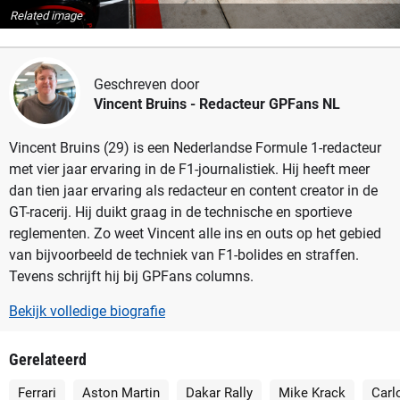
Related image
Geschreven door
Vincent Bruins
- Redacteur GPFans NL
Vincent Bruins (29) is een Nederlandse Formule 1-redacteur
met vier jaar ervaring in de F1-journalistiek. Hij heeft meer
dan tien jaar ervaring als redacteur en content creator in de
GT-racerij. Hij duikt graag in de technische en sportieve
reglementen. Zo weet Vincent alle ins en outs op het gebied
van bijvoorbeeld de techniek van F1-bolides en straffen.
Tevens schrijft hij bij GPFans columns.
Bekijk volledige biografie
Gerelateerd
Ferrari
Aston Martin
Dakar Rally
Mike Krack
Carl