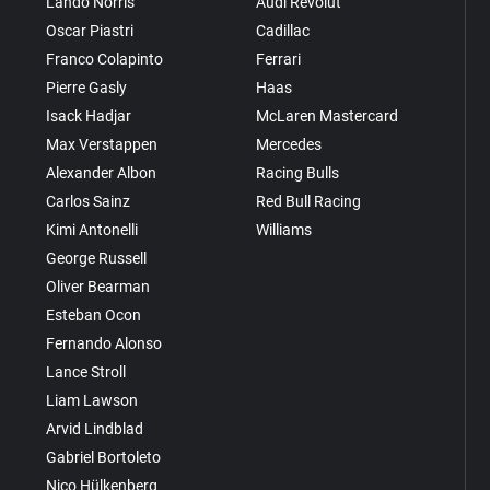
Lando Norris
Audi Revolut
Oscar Piastri
Cadillac
Franco Colapinto
Ferrari
Pierre Gasly
Haas
Isack Hadjar
McLaren Mastercard
Max Verstappen
Mercedes
Alexander Albon
Racing Bulls
Carlos Sainz
Red Bull Racing
Kimi Antonelli
Williams
George Russell
Oliver Bearman
Esteban Ocon
Fernando Alonso
Lance Stroll
Liam Lawson
Arvid Lindblad
Gabriel Bortoleto
Nico Hülkenberg