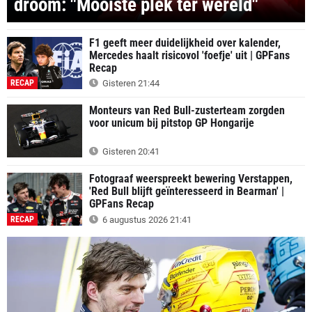
droom: "Mooiste plek ter wereld"
F1 geeft meer duidelijkheid over kalender,
Mercedes haalt risicovol 'foefje' uit | GPFans
Recap
RECAP
Gisteren 21:44
Monteurs van Red Bull-zusterteam zorgden
voor unicum bij pitstop GP Hongarije
Gisteren 20:41
Fotograaf weerspreekt bewering Verstappen,
'Red Bull blijft geïnteresseerd in Bearman' |
GPFans Recap
RECAP
6 augustus 2026 21:41