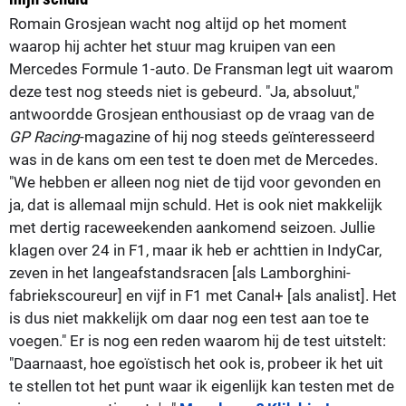
Romain Grosjean wacht nog altijd op het moment
waarop hij achter het stuur mag kruipen van een
Mercedes Formule 1-auto. De Fransman legt uit waarom
deze test nog steeds niet is gebeurd. "Ja, absoluut,"
antwoordde Grosjean enthousiast op de vraag van de
GP Racing
-magazine of hij nog steeds geïnteresseerd
was in de kans om een test te doen met de Mercedes.
"We hebben er alleen nog niet de tijd voor gevonden en
ja, dat is allemaal mijn schuld. Het is ook niet makkelijk
met dertig raceweekenden aankomend seizoen. Jullie
klagen over 24 in F1, maar ik heb er achttien in IndyCar,
zeven in het langeafstandsracen [als Lamborghini-
fabriekscoureur] en vijf in F1 met Canal+ [als analist]. Het
is dus niet makkelijk om daar nog een test aan toe te
voegen." Er is nog een reden waarom hij de test uitstelt:
"Daarnaast, hoe egoïstisch het ook is, probeer ik het uit
te stellen tot het punt waar ik eigenlijk kan testen met de