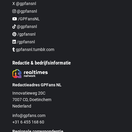
X @gpfansnl
@gpfansnl
/GPFansNL
@gpfansnl
/gpfansnl
/gpfansnl
gpfansnl.tumblr.com
Redactie & bedrijfsinformatie
Redactieadres GPFans NL
Innovatieweg 20C
7007 CD, Doetinchem
Nederland
info@gpfans.com
+31 6 455 168 60
Regionale correspondentie