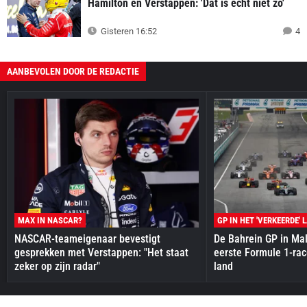
Hamilton en Verstappen: 'Dat is écht niet zo'
Gisteren 16:52
4
AANBEVOLEN DOOR DE REDACTIE
MAX IN NASCAR?
GP IN HET 'VERKEERDE' 
NASCAR-teameigenaar bevestigt
De Bahrein GP in Mal
gesprekken met Verstappen: "Het staat
eerste Formule 1-race
zeker op zijn radar"
land