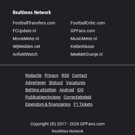
Realtimes Network
FootballTransfers.com
FootballCritic.com
FCUpdate.nl
GPFans.com
MovieMeter.nl
MusicMeter.nl
WijWedden.net
Kelderklasse
AnfieldWatch
MeeMetOranje.nl
Redactie
Privacy
RSS
Contact
Adverteren
Statuut
Vacatures
Betting uitzetten
Android
iOS
Publicatieprincipes
Correctiebeleid
Eigendom & financiering
F1 Tickets
Copyright (©) 2017 - 2026 GPFans.com
Realtimes Network