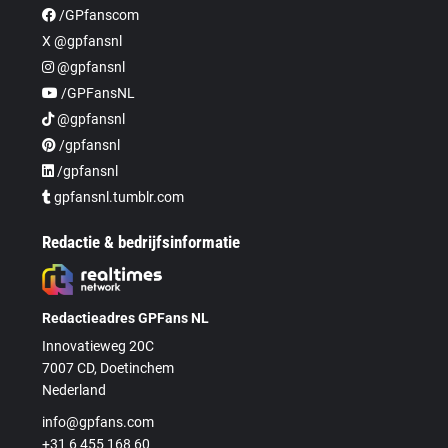
/GPfanscom
X @gpfansnl
@gpfansnl
/GPFansNL
@gpfansnl
/gpfansnl
/gpfansnl
gpfansnl.tumblr.com
Redactie & bedrijfsinformatie
Redactieadres GPFans NL
Innovatieweg 20C
7007 CD, Doetinchem
Nederland
info@gpfans.com
+31 6 455 168 60