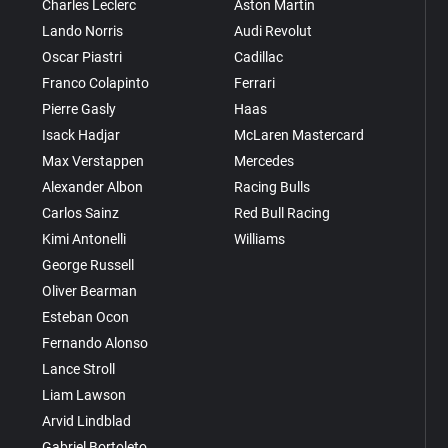
Charles Leclerc
Aston Martin
Lando Norris
Audi Revolut
Oscar Piastri
Cadillac
Franco Colapinto
Ferrari
Pierre Gasly
Haas
Isack Hadjar
McLaren Mastercard
Max Verstappen
Mercedes
Alexander Albon
Racing Bulls
Carlos Sainz
Red Bull Racing
Kimi Antonelli
Williams
George Russell
Oliver Bearman
Esteban Ocon
Fernando Alonso
Lance Stroll
Liam Lawson
Arvid Lindblad
Gabriel Bortoleto