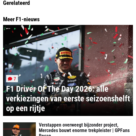
Gerelateerd
Meer F1-nieuws
7
F1 Driver Of The Day 2026: alle
verkiezingen van eerste seizoenshelft
op een rijtje
Verstappen overweegt bijzonder project,
Mercedes bouwt enorme trekpleister | GPFans
Recap