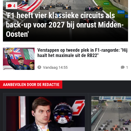
4
'F1 heeft vier klassieke circuits als
back-up voor 2027 bij onrust Midden-
Oosten'
Verstappen op tweede plek in F1-rangorde: "Hij
haalt het maximale uit de RB22"
Vandaag 14:55
1
AANBEVOLEN DOOR DE REDACTIE