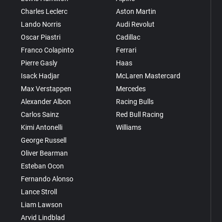
Charles Leclerc
Aston Martin
Lando Norris
Audi Revolut
Oscar Piastri
Cadillac
Franco Colapinto
Ferrari
Pierre Gasly
Haas
Isack Hadjar
McLaren Mastercard
Max Verstappen
Mercedes
Alexander Albon
Racing Bulls
Carlos Sainz
Red Bull Racing
Kimi Antonelli
Williams
George Russell
Oliver Bearman
Esteban Ocon
Fernando Alonso
Lance Stroll
Liam Lawson
Arvid Lindblad