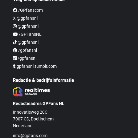
/GPfanscom
X @gpfansnl
@gpfansnl
/GPFansNL
@gpfansnl
/gpfansnl
/gpfansnl
gpfansnl.tumblr.com
Redactie & bedrijfsinformatie
Redactieadres GPFans NL
Innovatieweg 20C
7007 CD, Doetinchem
Nederland
info@gpfans.com