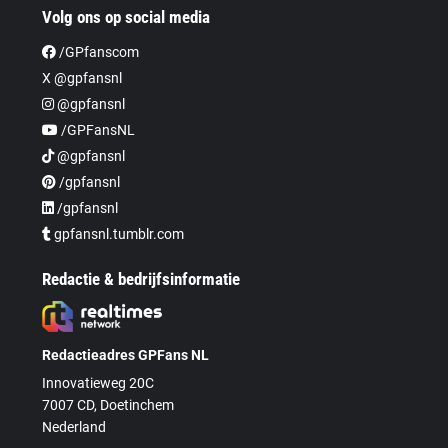
Volg ons op social media
/GPfanscom
X @gpfansnl
@gpfansnl
/GPFansNL
@gpfansnl
/gpfansnl
/gpfansnl
gpfansnl.tumblr.com
Redactie & bedrijfsinformatie
Redactieadres GPFans NL
Innovatieweg 20C
7007 CD, Doetinchem
Nederland