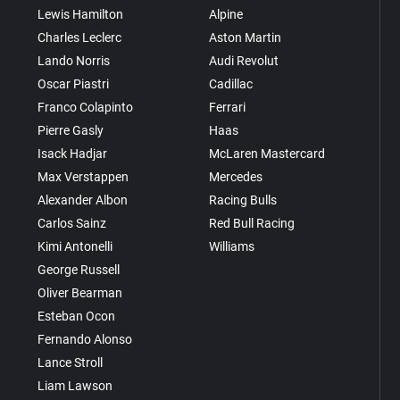
Lewis Hamilton
Alpine
Charles Leclerc
Aston Martin
Lando Norris
Audi Revolut
Oscar Piastri
Cadillac
Franco Colapinto
Ferrari
Pierre Gasly
Haas
Isack Hadjar
McLaren Mastercard
Max Verstappen
Mercedes
Alexander Albon
Racing Bulls
Carlos Sainz
Red Bull Racing
Kimi Antonelli
Williams
George Russell
Oliver Bearman
Esteban Ocon
Fernando Alonso
Lance Stroll
Liam Lawson