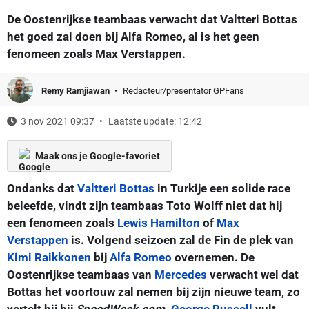
De Oostenrijkse teambaas verwacht dat Valtteri Bottas
het goed zal doen bij Alfa Romeo, al is het geen
fenomeen zoals Max Verstappen.
Remy Ramjiawan
Redacteur/presentator GPFans
3 nov 2021 09:37
Laatste update: 12:42
Maak ons je Google-favoriet
Ondanks dat
Valtteri Bottas
in Turkije een solide race
beleefde, vindt zijn teambaas Toto Wolff niet dat hij
een fenomeen zoals
Lewis Hamilton
of
Max
Verstappen
is. Volgend seizoen zal de Fin de plek van
Kimi Raikkonen
bij
Alfa Romeo
overnemen. De
Oostenrijkse teambaas van
Mercedes
verwacht wel dat
Bottas het voortouw zal nemen bij zijn nieuwe team, zo
vertelt hij bij
SpeedWeek.com
.
George Russell
vult