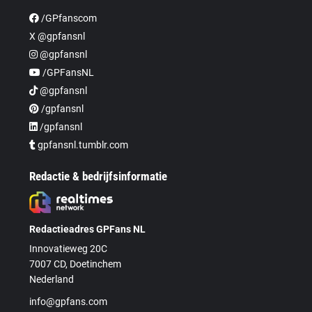
/GPfanscom
X @gpfansnl
@gpfansnl
/GPFansNL
@gpfansnl
/gpfansnl
/gpfansnl
gpfansnl.tumblr.com
Redactie & bedrijfsinformatie
Redactieadres GPFans NL
Innovatieweg 20C
7007 CD, Doetinchem
Nederland
info@gpfans.com