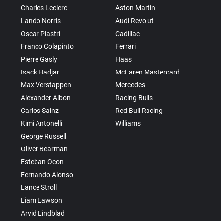
Charles Leclerc
Aston Martin
Lando Norris
Audi Revolut
Oscar Piastri
Cadillac
Franco Colapinto
Ferrari
Pierre Gasly
Haas
Isack Hadjar
McLaren Mastercard
Max Verstappen
Mercedes
Alexander Albon
Racing Bulls
Carlos Sainz
Red Bull Racing
Kimi Antonelli
Williams
George Russell
Oliver Bearman
Esteban Ocon
Fernando Alonso
Lance Stroll
Liam Lawson
Arvid Lindblad