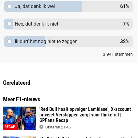
Ja, dat denk ik wel
61
%
Nee, dat denk ik niet
7
%
Ik durf het nog niet te zeggen
32
%
3.941
stemmen
Gerelateerd
Meer F1-nieuws
'Red Bull haalt opvolger Lambiase', X-account
privéjet Verstappen zorgt voor flinke rel |
GPFans Recap
RECAP
Gisteren 21:45