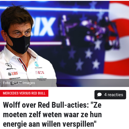
Foto: © LAT Images
MERCEDES VERSUS RED BULL
4
reacties
Wolff over Red Bull-acties: "Ze
moeten zelf weten waar ze hun
energie aan willen verspillen"