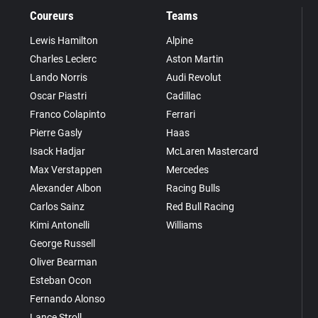
Coureurs
Teams
Lewis Hamilton
Alpine
Charles Leclerc
Aston Martin
Lando Norris
Audi Revolut
Oscar Piastri
Cadillac
Franco Colapinto
Ferrari
Pierre Gasly
Haas
Isack Hadjar
McLaren Mastercard
Max Verstappen
Mercedes
Alexander Albon
Racing Bulls
Carlos Sainz
Red Bull Racing
Kimi Antonelli
Williams
George Russell
Oliver Bearman
Esteban Ocon
Fernando Alonso
Lance Stroll