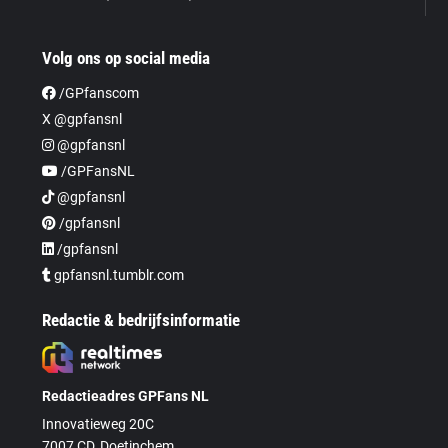
Volg ons op social media
/GPfanscom
X @gpfansnl
@gpfansnl
/GPFansNL
@gpfansnl
/gpfansnl
/gpfansnl
gpfansnl.tumblr.com
Redactie & bedrijfsinformatie
Redactieadres GPFans NL
Innovatieweg 20C
7007 CD, Doetinchem