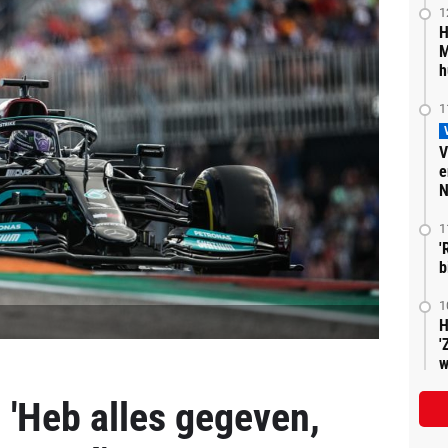
1
H
M
h
1
V
e
N
1
'
b
1
H
'
w
 'Heb alles gegeven,