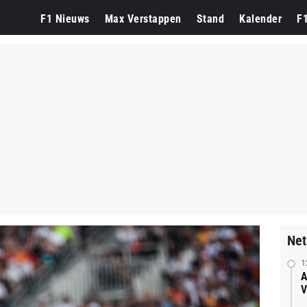
F1 Nieuws
Max Verstappen
Stand
Kalender
F
Net
1
A
V