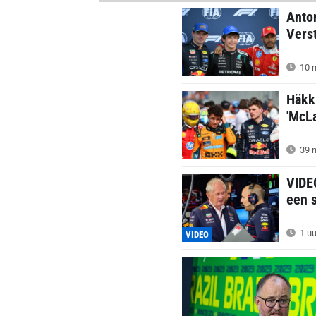
Anton
Verst
10 m
Häkki
'McLa
39 m
VIDEO
een 
1 uu
VIDEO