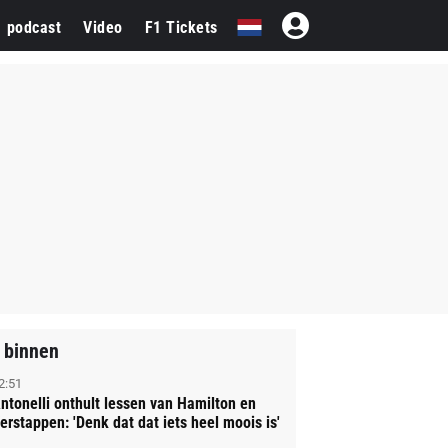
1 podcast
Video
F1 Tickets
 binnen
2:51
ntonelli onthult lessen van Hamilton en
erstappen: 'Denk dat dat iets heel moois is'