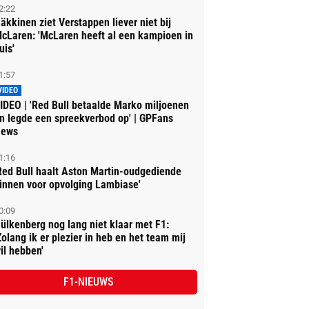
2:22
äkkinen ziet Verstappen liever niet bij
cLaren: 'McLaren heeft al een kampioen in
uis'
1:57
VIDEO
IDEO | 'Red Bull betaalde Marko miljoenen
n legde een spreekverbod op' | GPFans
ews
1:16
Red Bull haalt Aston Martin-oudgediende
innen voor opvolging Lambiase'
0:09
ülkenberg nog lang niet klaar met F1:
Zolang ik er plezier in heb en het team mij
il hebben'
F1-NIEUWS