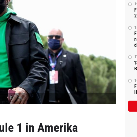
1
F
2
1
F
n
d
1
'
B
1
F
H
ule 1 in Amerika