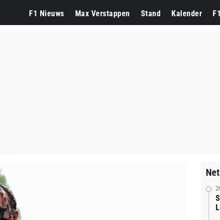
F1 Nieuws
Max Verstappen
Stand
Kalender
F
Net
2
S
L