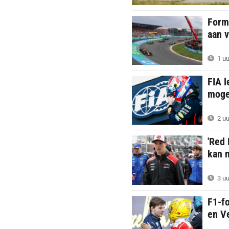
Formu
aan v
1 uu
FIA l
mogel
2 uu
'Red 
kan n
3 uu
F1-f
en Ve