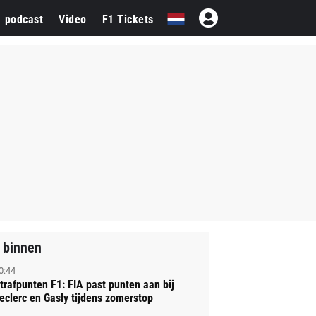
1 podcast
Video
F1 Tickets
 binnen
0:44
trafpunten F1: FIA past punten aan bij
eclerc en Gasly tijdens zomerstop