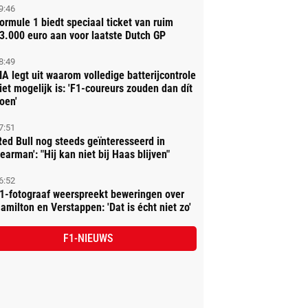
9:46
ormule 1 biedt speciaal ticket van ruim
3.000 euro aan voor laatste Dutch GP
8:49
IA legt uit waarom volledige batterijcontrole
iet mogelijk is: 'F1-coureurs zouden dan dít
oen'
7:51
Red Bull nog steeds geïnteresseerd in
earman': "Hij kan niet bij Haas blijven"
6:52
1-fotograaf weerspreekt beweringen over
amilton en Verstappen: 'Dat is écht niet zo'
F1-NIEUWS