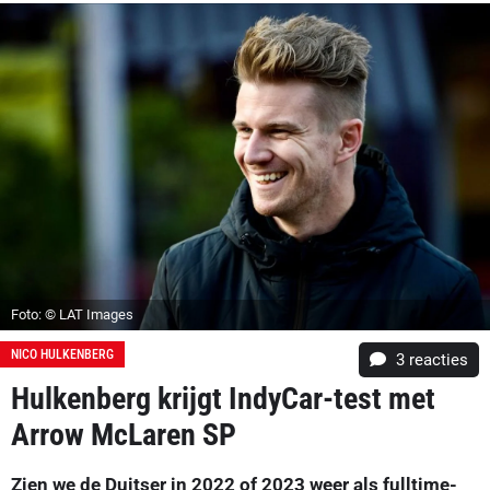
Foto: © LAT Images
NICO HULKENBERG
3
reacties
Hulkenberg krijgt IndyCar-test met
Arrow McLaren SP
Zien we de Duitser in 2022 of 2023 weer als fulltime-