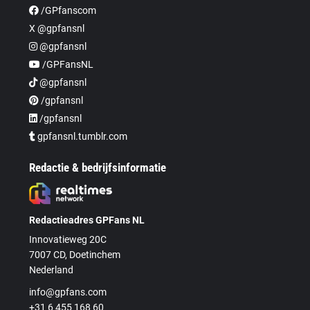
/GPfanscom
X @gpfansnl
@gpfansnl
/GPFansNL
@gpfansnl
/gpfansnl
/gpfansnl
gpfansnl.tumblr.com
Redactie & bedrijfsinformatie
Redactieadres GPFans NL
Innovatieweg 20C
7007 CD, Doetinchem
Nederland
info@gpfans.com
+31 6 455 168 60