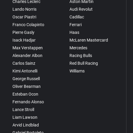
Charles Leclerc
Aston Martin
Lando Norris
Audi Revolut
Oscar Piastri
Cadillac
Franco Colapinto
Ferrari
Pierre Gasly
Haas
Isack Hadjar
McLaren Mastercard
Max Verstappen
Mercedes
Alexander Albon
Racing Bulls
Carlos Sainz
Red Bull Racing
Kimi Antonelli
Williams
George Russell
Oliver Bearman
Esteban Ocon
Fernando Alonso
Lance Stroll
Liam Lawson
Arvid Lindblad
Gabriel Bortoleto