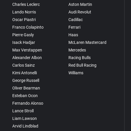
Charles Leclerc
Aston Martin
Lando Norris
Audi Revolut
Oscar Piastri
Cadillac
Franco Colapinto
Ferrari
Pierre Gasly
Haas
Isack Hadjar
McLaren Mastercard
Max Verstappen
Mercedes
Alexander Albon
Racing Bulls
Carlos Sainz
Red Bull Racing
Kimi Antonelli
Williams
George Russell
Oliver Bearman
Esteban Ocon
Fernando Alonso
Lance Stroll
Liam Lawson
Arvid Lindblad