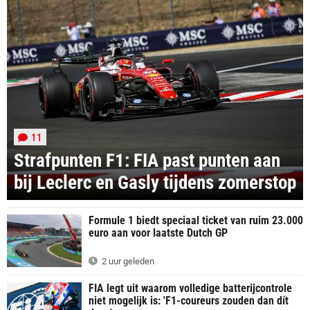
11
Strafpunten F1: FIA past punten aan
bij Leclerc en Gasly tijdens zomerstop
Formule 1 biedt speciaal ticket van ruim 23.000
euro aan voor laatste Dutch GP
2 uur geleden
FIA legt uit waarom volledige batterijcontrole
niet mogelijk is: 'F1-coureurs zouden dan dít