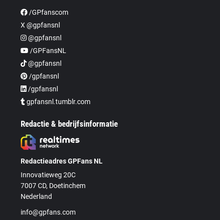
/GPfanscom
X @gpfansnl
@gpfansnl
/GPFansNL
@gpfansnl
/gpfansnl
/gpfansnl
gpfansnl.tumblr.com
Redactie & bedrijfsinformatie
Redactieadres GPFans NL
Innovatieweg 20C
7007 CD, Doetinchem
Nederland
info@gpfans.com