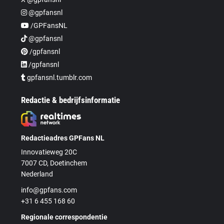
@gpfansnl
/GPFansNL
@gpfansnl
/gpfansnl
/gpfansnl
gpfansnl.tumblr.com
Redactie & bedrijfsinformatie
Redactieadres GPFans NL
Innovatieweg 20C
7007 CD, Doetinchem
Nederland
info@gpfans.com
+31 6 455 168 60
Regionale correspondentie