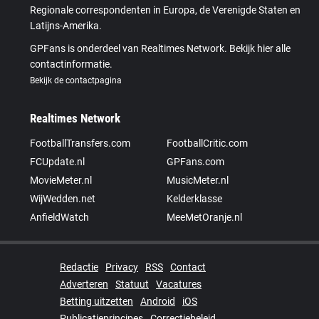
Regionale correspondenten in Europa, de Verenigde Staten en
Latijns-Amerika.
GPFans is onderdeel van Realtimes Network. Bekijk hier alle
contactinformatie.
Bekijk de contactpagina
Realtimes Network
FootballTransfers.com
FootballCritic.com
FCUpdate.nl
GPFans.com
MovieMeter.nl
MusicMeter.nl
WijWedden.net
Kelderklasse
AnfieldWatch
MeeMetOranje.nl
Redactie
Privacy
RSS
Contact
Adverteren
Statuut
Vacatures
Betting uitzetten
Android
iOS
Publicatieprincipes
Correctiebeleid