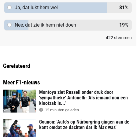
Ja, dat lukt hem wel
81
%
Nee, dat zie ik hem niet doen
19
%
422
stemmen
Gerelateerd
Meer F1-nieuws
Montoya ziet Russell onder druk door
'sympathieke' Antonelli: 'Als iemand nou een
klootzak is...'
12 minuten geleden
Gounon: 'Auto's op Nürburgring gingen aan de
kant omdat ze dachten dat ik Max was'