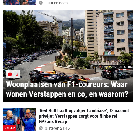
1 uur geleden
13
Woonplaatsen van F1-coureurs: Waar
wonen Verstappen en co, en waarom?
'Red Bull haalt opvolger Lambiase', X-account
privéjet Verstappen zorgt voor flinke rel |
GPFans Recap
RECAP
Gisteren 21:45