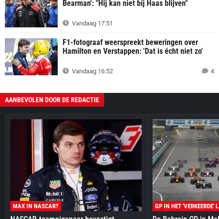
Bearman': "Hij kan niet bij Haas blijven"
Vandaag 17:51
F1-fotograaf weerspreekt beweringen over
Hamilton en Verstappen: 'Dat is écht niet zo'
Vandaag 16:52
4
AANBEVOLEN DOOR DE REDACTIE
MAX IN NASCAR?
GP IN HET 'VERKEERDE' 