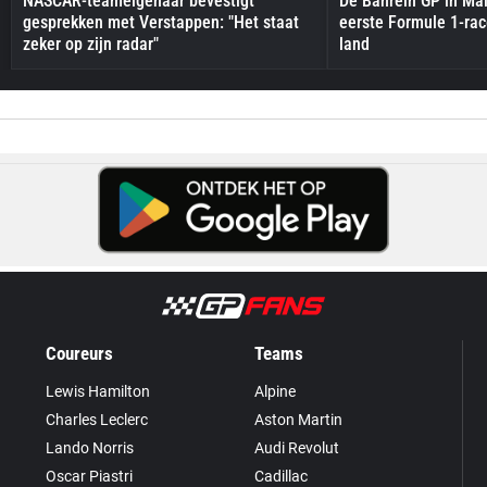
NASCAR-teameigenaar bevestigt
De Bahrein GP in Mal
gesprekken met Verstappen: "Het staat
eerste Formule 1-race
zeker op zijn radar"
land
Coureurs
Teams
Lewis Hamilton
Alpine
Charles Leclerc
Aston Martin
Lando Norris
Audi Revolut
Oscar Piastri
Cadillac