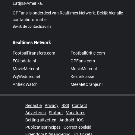
Latijns-Amerika.
GPFans is onderdeel van Realtimes Network. Bekijk hier alle
contactinformatie.
Bekijk de contactpagina
Realtimes Network
FootballTransfers.com
FootballCritic.com
FCUpdate.nl
GPFans.com
MovieMeter.nl
MusicMeter.nl
WijWedden.net
Kelderklasse
AnfieldWatch
MeeMetOranje.nl
Redactie
Privacy
RSS
Contact
Adverteren
Statuut
Vacatures
Betting uitzetten
Android
iOS
Publicatieprincipes
Correctiebeleid
Eigendom & financiering
F1 Tickets