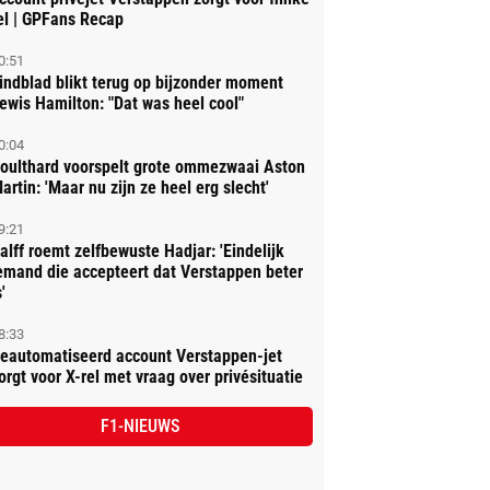
el | GPFans Recap
0:51
indblad blikt terug op bijzonder moment
ewis Hamilton: "Dat was heel cool"
0:04
oulthard voorspelt grote ommezwaai Aston
artin: 'Maar nu zijn ze heel erg slecht'
9:21
alff roemt zelfbewuste Hadjar: 'Eindelijk
emand die accepteert dat Verstappen beter
'
8:33
eautomatiseerd account Verstappen-jet
orgt voor X-rel met vraag over privésituatie
F1-NIEUWS