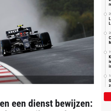
r
2
L
L
2
C
M
1
K
i
is
1
G
z
en een dienst bewijzen: