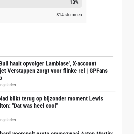
13
%
314
stemmen
Bull haalt opvolger Lambiase', X-account
jet Verstappen zorgt voor flinke rel | GPFans
p
r geleden
lad blikt terug op bijzonder moment Lewis
ton: "Dat was heel cool"
r geleden
thard voorspelt grote ommezwaai Aston Martin: