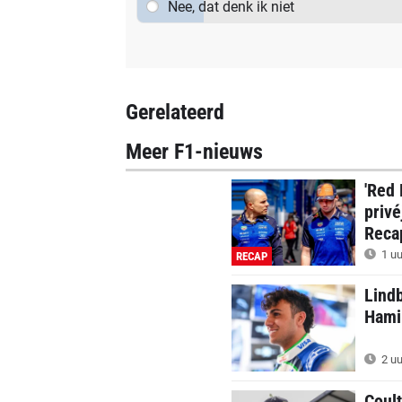
Nee, dat denk ik niet
Gerelateerd
Meer F1-nieuws
'Red 
privé
Reca
1 uu
RECAP
Lindb
Hamil
2 uu
Coul