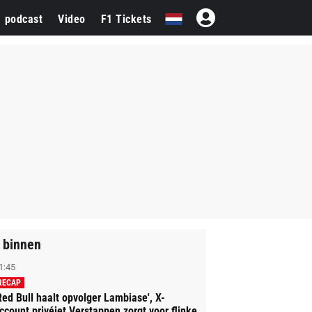
1 podcast
Video
F1 Tickets
 binnen
1:45
RECAP
Red Bull haalt opvolger Lambiase', X-
ccount privéjet Verstappen zorgt voor flinke