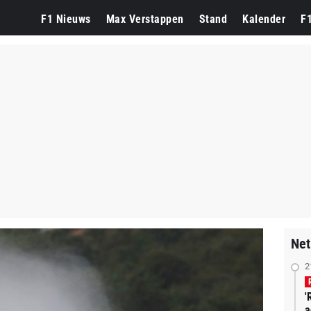
F1 Nieuws
Max Verstappen
Stand
Kalender
F
Net
2
'
a