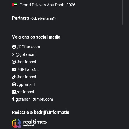
Grand Prix van Abu Dhabi 2026
Partners
(Ook adverteren?)
Volg ons op social media
/GPfanscom
X @gpfansnl
@gpfansnl
/GPFansNL
@gpfansnl
/gpfansnl
/gpfansnl
gpfansnl.tumblr.com
Redactie & bedrijfsinformatie