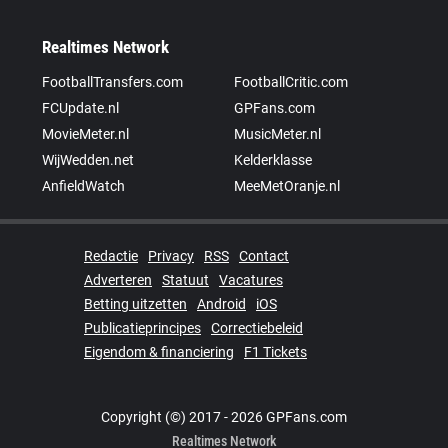
Realtimes Network
FootballTransfers.com
FootballCritic.com
FCUpdate.nl
GPFans.com
MovieMeter.nl
MusicMeter.nl
WijWedden.net
Kelderklasse
AnfieldWatch
MeeMetOranje.nl
Redactie
Privacy
RSS
Contact
Adverteren
Statuut
Vacatures
Betting uitzetten
Android
iOS
Publicatieprincipes
Correctiebeleid
Eigendom & financiering
F1 Tickets
Copyright (©) 2017 - 2026 GPFans.com
Realtimes Network