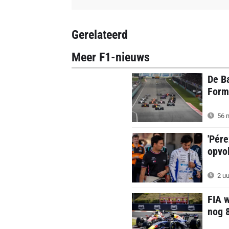
Gerelateerd
Meer F1-nieuws
De Ba
Formu
56 m
'Pére
opvol
2 uu
FIA w
nog 8