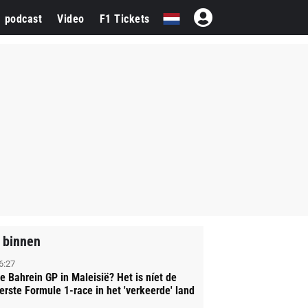
1 podcast
Video
F1 Tickets
 binnen
6:27
e Bahrein GP in Maleisië? Het is níet de
erste Formule 1-race in het 'verkeerde' land