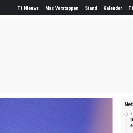
F1 Nieuws
Max Verstappen
Stand
Kalender
F
Net
1
D
e