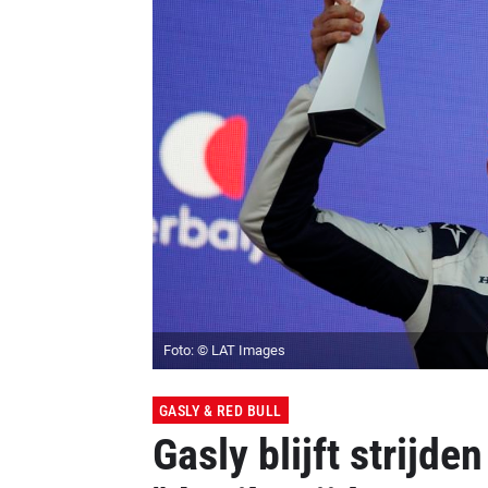
Foto: © LAT Images
GASLY & RED BULL
Gasly blijft strijd