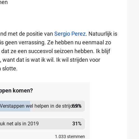
nnen
kend met de positie van
Sergio Perez
. Natuurlijk is
at is geen verrassing. Ze hebben nu eenmaal zo
 ze dat ze een succesvol seizoen hebben. Ik blijf
ant dat is wat ik wil. Ik wil strijden voor
slotte.
tappen komen?
 Verstappen wel helpen in de strijd om
69
%
uk net als in 2019
31
%
1.033
stemmen