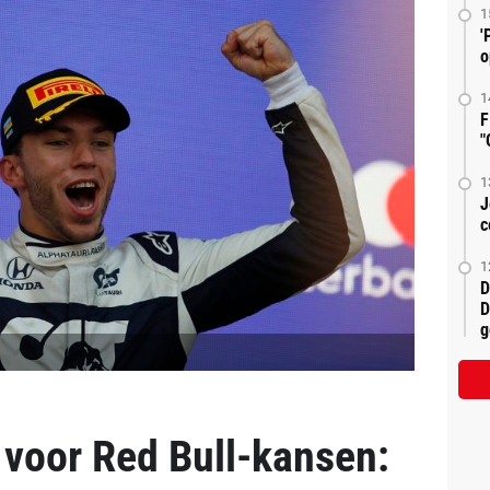
1
'
o
1
F
"
1
J
c
1
D
D
g
en voor Red Bull-kansen: