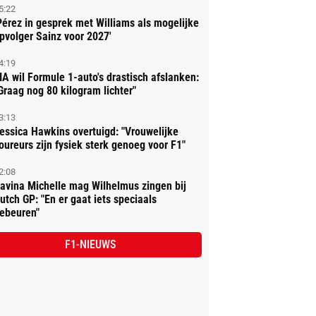
5:22
Pérez in gesprek met Williams als mogelijke
pvolger Sainz voor 2027'
4:19
IA wil Formule 1-auto's drastisch afslanken:
Graag nog 80 kilogram lichter"
3:13
essica Hawkins overtuigd: "Vrouwelijke
oureurs zijn fysiek sterk genoeg voor F1"
2:08
avina Michelle mag Wilhelmus zingen bij
utch GP: "En er gaat iets speciaals
ebeuren"
F1-NIEUWS