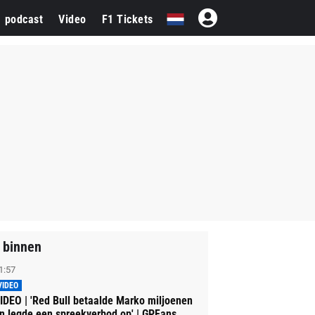
1 podcast
Video
F1 Tickets
 binnen
1:57
VIDEO
IDEO | 'Red Bull betaalde Marko miljoenen
n legde een spreekverbod op' | GPFans