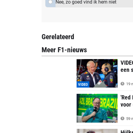
Nee, zo goed vind ik hem niet
Gerelateerd
Meer F1-nieuws
VIDEO
een 
19 m
VIDEO
'Red 
voor
59 m
Hülke