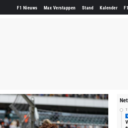
F1 Nieuws
Max Verstappen
Stand
Kalender
F
Net
1
V
e