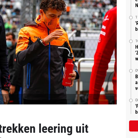
N
1
'
b
1
H
'
w
0
B
a
v
0
'
b
rekken leering uit