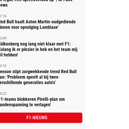
ews
1:16
Red Bull haalt Aston Martin-oudgediende
innen voor opvolging Lambiase'
0:09
ülkenberg nog lang niet klaar met F1:
Zolang ik er plezier in heb en het team mij
il hebben'
9:19
enson stipt zorgwekkende trend Red Bull
an: 'Probleem speelt al bij twee
erschillende generaties auto's'
8:22
F1-teams blokkeren Pirelli-plan om
andenspanning te verlagen'
F1-NIEUWS