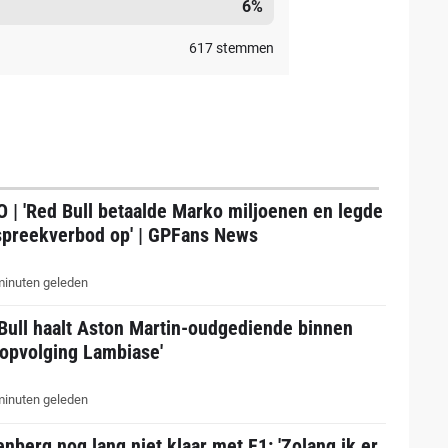
6
%
617
stemmen
 | 'Red Bull betaalde Marko miljoenen en legde
spreekverbod op' | GPFans News
inuten geleden
Bull haalt Aston Martin-oudgediende binnen
 opvolging Lambiase'
inuten geleden
nberg nog lang niet klaar met F1: 'Zolang ik er