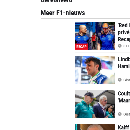
Gerelateerd
Meer F1-nieuws
'Red 
privé
Reca
3 uu
RECAP
Lindb
Hamil
Gist
Coul
'Maar
Gist
Kalff