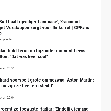
Bull haalt opvolger Lambiase', X-account
jet Verstappen zorgt voor flinke rel | GPFans
p
r geleden
lad blikt terug op bijzonder moment Lewis
ton: "Dat was heel cool"
eren 20:51
thard voorspelt grote ommezwaai Aston Martin:
 nu zijn ze heel erg slecht'
eren 20:04
 roemt zelfbewuste Hadjar: 'Eindelijk iemand