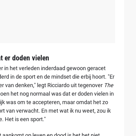
t er doden vielen
er in het verleden inderdaad gewoon geracet
nderd in de sport en de mindset die erbij hoort. "Er
r van denken," legt Ricciardo uit tegenover
The
d, toen het nog normaal was dat er doden vielen in
lijk was om te accepteren, maar omdat het zo
t van verwacht. En met wat ik nu weet, zou ik
. Het is een sport."
t aankomt op leven en dood is het het niet