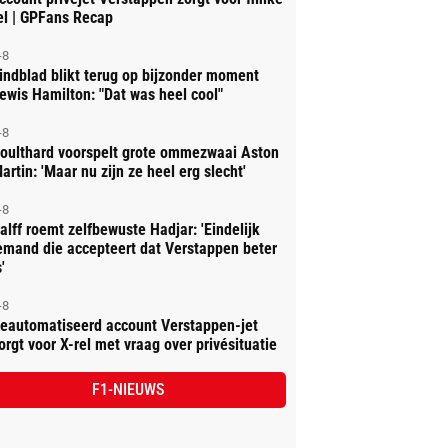
el | GPFans Recap
-8
indblad blikt terug op bijzonder moment
ewis Hamilton: "Dat was heel cool"
-8
oulthard voorspelt grote ommezwaai Aston
artin: 'Maar nu zijn ze heel erg slecht'
-8
alff roemt zelfbewuste Hadjar: 'Eindelijk
emand die accepteert dat Verstappen beter
'
-8
eautomatiseerd account Verstappen-jet
orgt voor X-rel met vraag over privésituatie
F1-NIEUWS