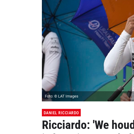
Foto: © LAT Images
DANIEL RICCIARDO
Ricciardo: 'We houd