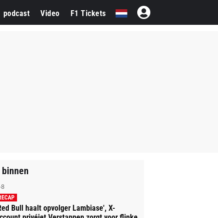
1 podcast
Video
F1 Tickets
 binnen
-8
RECAP
Red Bull haalt opvolger Lambiase', X-
ccount privéjet Verstappen zorgt voor flinke