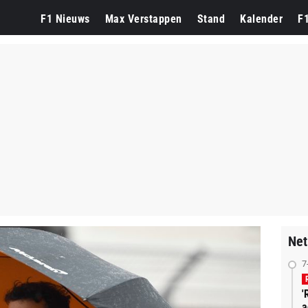
F1 Nieuws
Max Verstappen
Stand
Kalender
F
Net
7
'
a