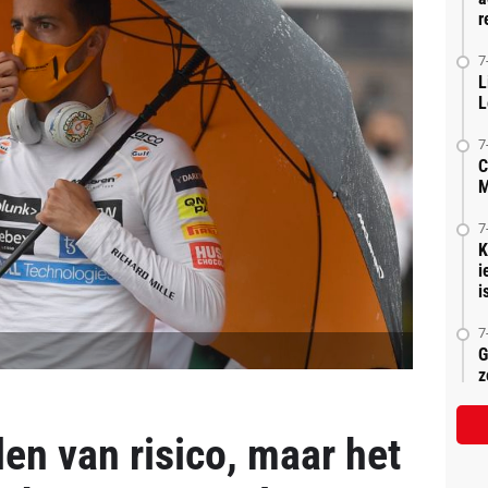
r
7
L
L
7
C
M
7
K
i
is
7
G
z
en van risico, maar het