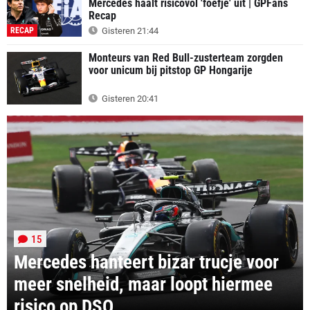
Mercedes haalt risicovol 'foefje' uit | GPFans
Recap
RECAP
Gisteren 21:44
Monteurs van Red Bull-zusterteam zorgden
voor unicum bij pitstop GP Hongarije
Gisteren 20:41
15
Mercedes hanteert bizar trucje voor
meer snelheid, maar loopt hiermee
risico op DSQ