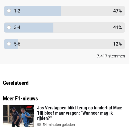
1-2
47
%
3-4
41
%
5-6
12
%
7.417
stemmen
Gerelateerd
Meer F1-nieuws
Jos Verstappen blikt terug op kindertijd Max:
'Hij bleef maar vragen: "Wanneer mag ik
rijden?"'
54 minuten geleden