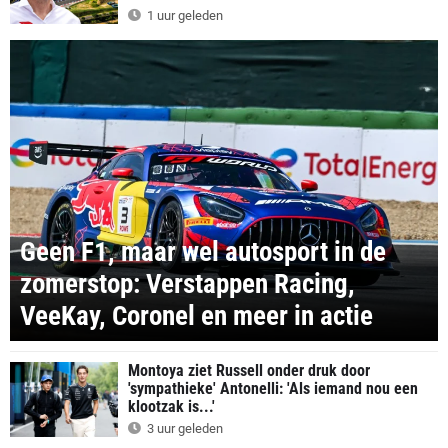
1 uur geleden
Geen F1, maar wel autosport in de
zomerstop: Verstappen Racing,
VeeKay, Coronel en meer in actie
Montoya ziet Russell onder druk door
'sympathieke' Antonelli: 'Als iemand nou een
klootzak is...'
3 uur geleden