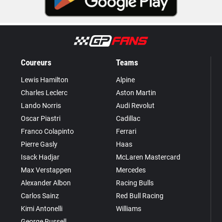
Coureurs
Teams
Lewis Hamilton
Alpine
Charles Leclerc
Aston Martin
Lando Norris
Audi Revolut
Oscar Piastri
Cadillac
Franco Colapinto
Ferrari
Pierre Gasly
Haas
Isack Hadjar
McLaren Mastercard
Max Verstappen
Mercedes
Alexander Albon
Racing Bulls
Carlos Sainz
Red Bull Racing
Kimi Antonelli
Williams
George Russell