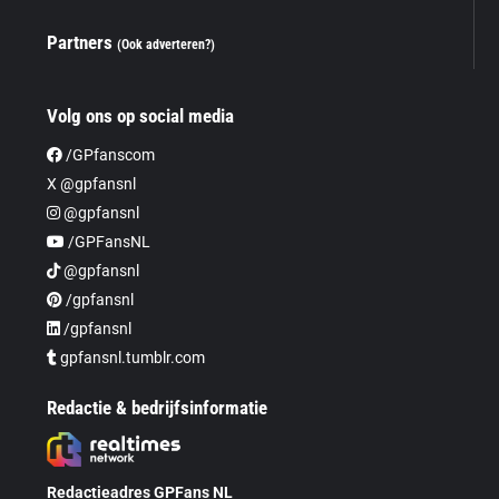
Partners
(Ook adverteren?)
Volg ons op social media
/GPfanscom
X @gpfansnl
@gpfansnl
/GPFansNL
@gpfansnl
/gpfansnl
/gpfansnl
gpfansnl.tumblr.com
Redactie & bedrijfsinformatie
Redactieadres GPFans NL