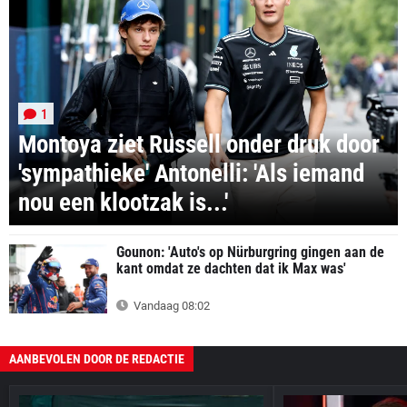
1
Montoya ziet Russell onder druk door
'sympathieke' Antonelli: 'Als iemand
nou een klootzak is...'
Gounon: 'Auto's op Nürburgring gingen aan de
kant omdat ze dachten dat ik Max was'
Vandaag 08:02
AANBEVOLEN DOOR DE REDACTIE