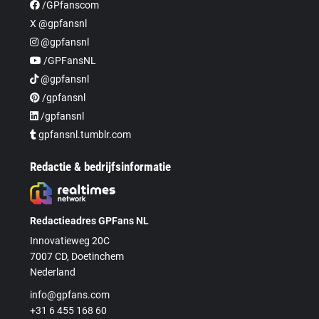
/GPfanscom
X @gpfansnl
@gpfansnl
/GPFansNL
@gpfansnl
/gpfansnl
/gpfansnl
gpfansnl.tumblr.com
Redactie & bedrijfsinformatie
Redactieadres GPFans NL
Innovatieweg 20C
7007 CD, Doetinchem
Nederland
info@gpfans.com
+31 6 455 168 60