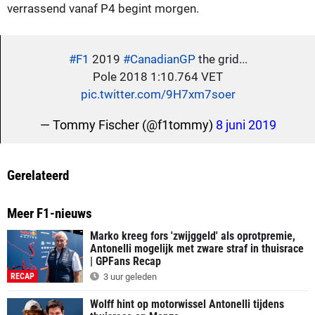
verrassend vanaf P4 begint morgen.
#F1
2019
#CanadianGP
the grid...
Pole 2018 1:10.764 VET
pic.twitter.com/9H7xm7soer
— Tommy Fischer (@f1tommy)
8 juni 2019
Gerelateerd
Meer F1-nieuws
Marko kreeg fors 'zwijggeld' als oprotpremie,
Antonelli mogelijk met zware straf in thuisrace
| GPFans Recap
RECAP
3 uur geleden
Wolff hint op motorwissel Antonelli tijdens